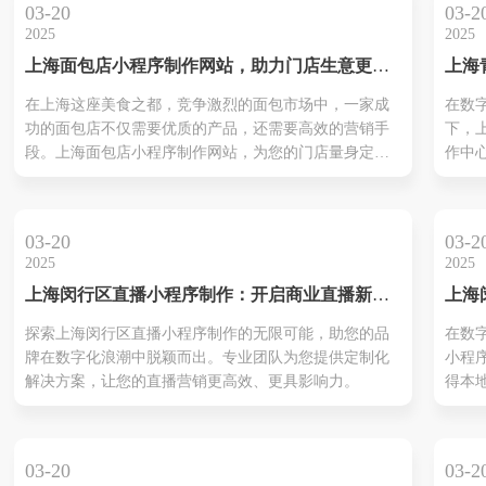
03-20
03-2
趋势
2025
2025
的市
上海面包店小程序制作网站，助力门店生意更上
上海
一层楼
中心
在上海这座美食之都，竞争激烈的面包市场中，一家成
在数
就智
功的面包店不仅需要优质的产品，还需要高效的营销手
下，
段。上海面包店小程序制作网站，为您的门店量身定制
作中
线上解决方案，助您轻松突破业务瓶颈，吸引更多顾
丰富
客。
量身
小程
03-20
03-2
企业
2025
2025
型。
上海闵行区直播小程序制作：开启商业直播新纪
上海
元
序制
探索上海闵行区直播小程序制作的无限可能，助您的品
在数
蓝海
牌在数字化浪潮中脱颖而出。专业团队为您提供定制化
小程序成
解决方案，让您的直播营销更高效、更具影响力。
得本
具。
闵行
的优
03-20
03-2
松抓