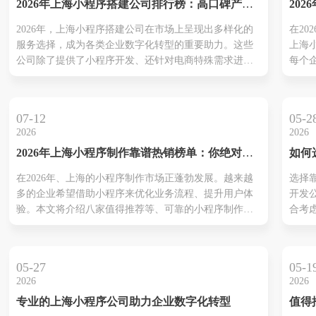
2026年上海小程序搭建公司排行榜：高口碑产品
20
比如
推荐，让你的业务飞速增长
发十
力于
2026年，上海小程序搭建公司在市场上呈现出多样化的
在20
让你
务，
服务选择，成为各类企业数字化转型的重要助力。这些
上海
作伙
运维
公司除了提供了小程序开发、还针对电商特殊需求进行
每个
到重
定制化服务。本文将介绍多个备受好评的公司，如上海
务。
网络
本凡科技、上海聚翔网络和本凡码农科技，各自在技术
小程
灵活
实力和客户反馈方面都有显著表现。利用详细案例分
伴并
针对
07-12
05-2
享，这些公司展现了如何帮助企业提高...
您详
解...
2026
2026
的小
2026年上海小程序制作靠谱热销榜单：你绝对不
如何
盖丰
容错过的八大推荐
小程
术实
在2026年、上海的小程序制作市场正蓬勃发展。越来越
选择
制化
多的企业希望借助小程序来优化业务流程、提升用户体
开发
方案
验。本文将介绍八家值得推荐等、可靠的小程序制作公
合考
价脱
司和涵盖电商、教育、医疗多个行业。例如、上海本凡
关注
推荐
科技提供全面等数字化解决方案、帮助企业实现高效运
验和
了解
营；而聚翔网络则注重个性化定制和功能优化技术优
例。
势合
05-27
05-1
势，不断推动数字化转型。选择合适的...
直观
司...
2026
2026
技术
专业的上海小程序公司助力企业数字化转型
值得
在面