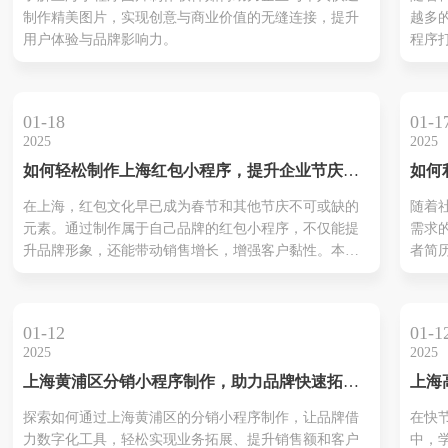
作的
制作精美图片，实现创意与商业价值的无缝连接，提升
越多
用户体验与品牌影响力。
程序
的商
入探
门店
01-18
01-1
业经
2025
2025
限制
如何轻松制作上海红包小程序，提升企业节庆营
如何
体验
销效果
者简
在上海，红包文化早已成为春节和其他节庆不可或缺的
随着
序”
元素。通过制作属于自己品牌的红包小程序，不仅能提
需求
会实
升品牌形象，还能带动销售增长，增强客户黏性。本文
者简
将为您详细介绍如何通过微信小程序快速制作一个实用
志愿
的红包小程序。
的关
绍“
01-12
01-1
小程
2025
2025
带来
上海黄浦区分销小程序制作，助力品牌快速拓展
上海
你在
市场
程序
出，
探索如何通过上海黄浦区的分销小程序制作，让品牌借
在快
的学
力数字化工具，轻松实现业务拓展、提升销售额和客户
中，