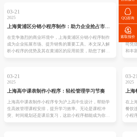
为企
互动

03-21
03-2
将深
2025
2025
QQ咨询
小程
上海黄浦区分销小程序制作：助力企业抢占市场
上海
用场

先机
公司
家靠
索取报价
在竞争激烈的商业环境中，上海黄浦区分销小程序制作
上海
完美
您轻
成为企业拓展市场、提升销售的重要工具。本文深入解
司凭
销。
析小程序的优势及其在黄浦区的应用前景，助您了解如
和丰
何通过小程序实现商业目标。
各类
效、
方案
03-21
03-2
转型
2025
2025
上海高中课表制作小程序：轻松管理学习节奏
上海
制作
上海高中课表制作小程序专为沪上高中生设计，帮助学
在上
饮新
生高效管理课程安排，提升学习效率。无论是课程冲
餐饮
突、时间规划还是课后复习，这款小程序都能成为你的
小程
得力助手。
级？
读上
制作