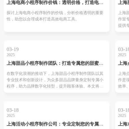
上海电商小程序制作价钱：透明价格，打造电商
上海
利器
工作
探讨上海电商小程序制作的价钱，分析价格透明的重要
上海
增添
性，助您以合理成本打造高效电商工具。
作室
提供
方案
线上
接，
03-19
03-1
户体
2025
2025
上海甜品小程序制作团队：打造专属您的甜蜜数
上海
字体验
制作
在数字化浪潮的推动下，上海甜品小程序制作团队以其
上海
新风
专业技术和创新设计，为众多甜品品牌量身定制专属小
作是
程序，助力品牌数字化转型，提升顾客体验。本文将带
效率
您深入了解上海甜品小程序制作团队的核心优势与成功
选择
案例。
序开
餐、
03-18
03-1
接，
2025
2025
帝国
上海活动小程序制作公司：专业定制您的专属营
上海