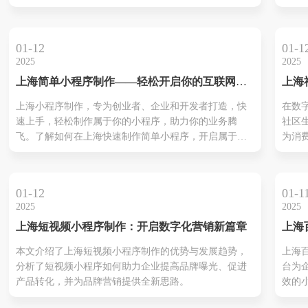
全新的商业模式。
开始
发。
应用
01-12
01-1
便捷
2025
2025
为了
上海简单小程序制作——轻松开启你的互联网创
上海
选工
业之路
制作
解上
上海小程序制作，专为创业者、企业和开发者打造，快
在数
新蓝
作流
速上手，轻松制作属于你的小程序，助力你的业务腾
社区
何在
飞。了解如何在上海快速制作简单小程序，开启属于你
为消
成本
的互联网创业之路。
式。
己的
可以
材，
01-12
01-1
务。
2025
2025
求、
上海短视频小程序制作：开启数字化营销新篇章
上海
运营
平台
造一
本文介绍了上海短视频小程序制作的优势与发展趋势，
上海
化转
生鲜
分析了短视频小程序如何助力企业提高品牌曝光、促进
台为
产品转化，并为品牌营销提供全新思路。
效的
案，