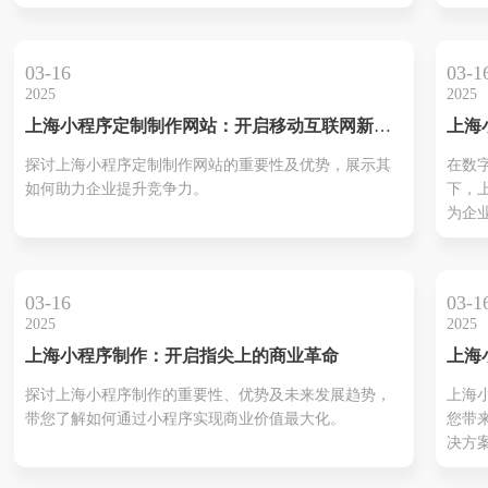
制作小程序，以及如何在竞争中脱颖而出。
的费
您在
到最
03-16
03-1
2025
2025
上海小程序定制制作网站：开启移动互联网新时
上海
代
启智
探讨上海小程序定制制作网站的重要性及优势，展示其
在数
如何助力企业提升竞争力。
下，
为企
要手
细解
市场
03-16
03-1
程序
2025
2025
点。
上海小程序制作：开启指尖上的商业革命
上海
话：
探讨上海小程序制作的重要性、优势及未来发展趋势，
上海
属数
带您了解如何通过小程序实现商业价值最大化。
您带
决方
开发