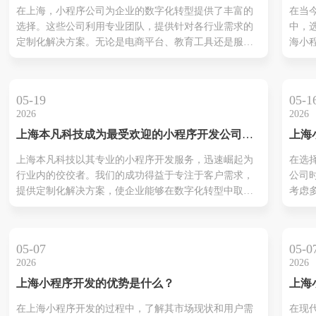
序制
的应
在上海，小程序公司为企业的数字化转型提供了丰富的
在当
服务
发流
选择。这些公司利用专业团队，提供针对各行业需求的
中，
可忽
定制化解决方案。无论是电商平台、教育工具还是服务
海小
目各
行业的小程序，这些解决方案都能提升用户体验和业务
尤为
便及
效率。利用优化功能和简化操作、这些小程序帮助企业
用一
求。
在激烈的市场竞争中脱颖而出。另外、企业在开发过程
为企
服务
05-19
05-1
中也面临着技术创新与版权保护之间...
设计
确...
2026
2026
全方
上海本凡科技成为最受欢迎的小程序开发公司，
上海
实现
助力企业数字化升级
选择
的服
上海本凡科技以其专业的小程序开发服务，迅速崛起为
在选
制开
业的
行业内的佼佼者。我们的成功得益于专注于客户需求，
公司
成功
商、
提供定制化解决方案，使企业能够在数字化转型中取得
考虑
域，
显著成效。通过结合行业经验与前沿技术，我们帮助各
团队
能精
类企业提升了品牌影响力与业务增长能力。在此过程
力、
同时
中，持续的技术创新和灵活的支持服务保证了客户的满
更好
丰富
05-07
05-0
意度，从而积累了良好的市场口碑。选...
需求
实...
2026
2026
与成
上海小程序开发的优势是什么？
上海
要，
助力
项目
在上海小程序开发的过程中，了解其市场现状和用户需
在现
更具