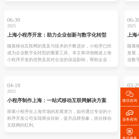
并深度剖析成功落地的关键要素，助你在这场数字零售
式，
能化
的变革中，成为赢家！
文探
益增
优势
慧托育
06-30
06-3
过程
2025
2025
抓住
上海小程序开发：助力企业创新与数字化转型
上海
——
随着移动互联网的普及与技术的不断进步，小程序已经
随着
的先
成为企业数字化转型的重要工具。本文将详细阐述上海
发展
小程序开发的优势及其对企业的深远影响，帮助企业在
业数
激烈的市场竞争中脱颖而出。
具。
海小
为企
04-18
03-2
的解

2025
2025
提升
小程序制作上海：一站式移动互联网解决方案
为什
微信咨询
场渠
程序

探索小程序在上海市场的发展潜力，如何通过专业的小
在短
之选
程序开发公司实现商业目标，提升品牌形象，抓住移动
代，
业务咨询
互联网的红利。
网产

视频
售后服务