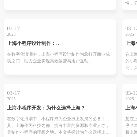
性，
核心
功的
03-17
03-1
2025
2025
上海小程序设计制作：
上海
unlockingthepotentialofyourbusinessinthedigitalage
开发
在数字化浪潮中，上海小程序设计制作为您打开商业成
在上
品质
功之门，助力企业实现高效运营与用户互动。
的小
商，
本文
程序
及成
03-17
03-1
实现
2025
2025
上海小程序开发：为什么选择上海？
上海
多少
在数字化浪潮中，小程序成为企业线上发展的必备工
想在
价值
具。上海作为科技之都，拥有丰富的资源和专业人才，
序？
是制作小程序的理想之地。本文将探讨为什么选择上海
析上