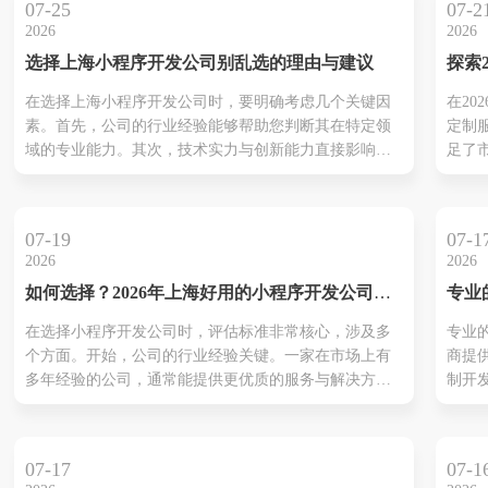
07-25
07-2
2026
2026
选择上海小程序开发公司别乱选的理由与建议
探索
序定
在选择上海小程序开发公司时，要明确考虑几个关键因
在20
的三
素。首先，公司的行业经验能够帮助您判断其在特定领
定制
域的专业能力。其次，技术实力与创新能力直接影响小
足了
程序的功能和用户体验。此外，过往成功案例更能反映
需求
公司的实际能力，客户反馈则提供了真实的服务参考。
利用
售后服务是另一个不可或缺的因素，它关乎项目的持续
体验
07-19
07-1
运营和支持，而强大的定制化能力则...
教育
2026
2026
用户
如何选择？2026年上海好用的小程序开发公司推
专业
化的
荐榜单
制开
小程
在选择小程序开发公司时，评估标准非常核心，涉及多
专业
标的
个方面。开始，公司的行业经验关键。一家在市场上有
商提
随着
多年经验的公司，通常能提供更优质的服务与解决方
制开
小程
案。例如，上海本凡科技以其丰富的项目案例和客户反
个行
完善
馈而受到认可。再者，技术实力也是必不可少的考量因
商、
用转
素，确保所选公司可以采用最新的技术工具，以满足不
我们
掘。
07-17
07-1
断变化的市场需求。还有、过往案例和...
步的
本...