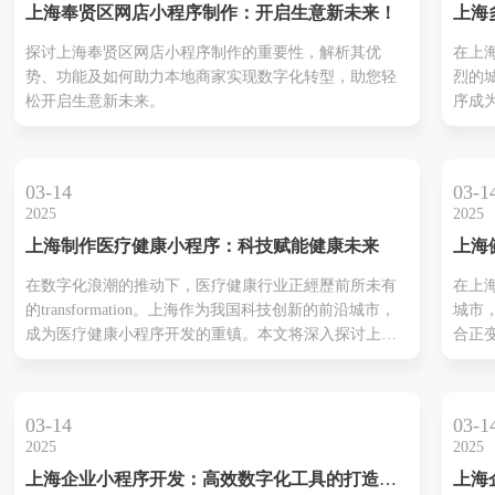
上海奉贤区网店小程序制作：开启生意新未来！
上海
楼。
作：
探讨上海奉贤区网店小程序制作的重要性，解析其优
在上
转型
势、功能及如何助力本地商家实现数字化转型，助您轻
烈的
松开启生意新未来。
序成
的关
入探
势，
03-14
03-1
提升
2025
2025
验。
上海制作医疗健康小程序：科技赋能健康未来
上海
制作
在数字化浪潮的推动下，医疗健康行业正經歷前所未有
在上
生活
的transformation。上海作为我国科技创新的前沿城市，
城市
新体
成为医疗健康小程序开发的重镇。本文将深入探讨上海
合正
医疗健康小程序的优势与未来发展，助您把握健康科技
上海
的脉动。
作不
供了
03-14
03-1
还通
2025
2025
了运
上海企业小程序开发：高效数字化工具的打造指
上海
您深