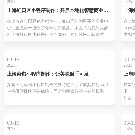
2025
2025
成功
上海虹口区小程序制作：开启本地化智慧商业新
上海
时代
作公
在上海这个国际化大都市中，虹口区作为重要的商业中
在上
的结
心，正掀起一股数字化转型的浪潮。本文将为您深入解
制作
析上海虹口区小程序制作的优势，助您轻松玩转智慧商
术和
业。
类企
解决
带您
03-19
03-1
区小
2025
2025
势与
上海菜谱小程序制作：让美味触手可及
上海
公司
探索上海菜谱小程序制作的独特魅力，了解其如何为用
在数
化转
户提供便捷的烹饪体验，同时为餐饮行业带来新机遇。
下，
作公
效运
键伙
细解
03-19
03-1
的优
2025
2025
公司