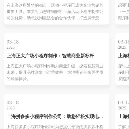
销神器
团队
在上海这座繁华的都市，活动小程序已成为企业营销的
想要
数字
重要工具。本文将为您详细解析上海活动小程序制作公
上一
司的优势，助您找到最适合的合作伙伴，打造属于您的
程序
营销神器。
专业
务，
上线
03-18
03-1
体验
2025
2025
上海正大广场小程序制作：智慧商业新标杆
上海
企业
上海正大广场小程序制作助力商业升级，探索智慧商业
探讨
化转
未来，提升品牌形象与运营效率，为消费者带来更优质
序制
的购物体验。
展趋
字化
03-18
03-1
2025
2025
上海拼多多小程序制作公司：助您轻松实现电商
上海
梦
费用
上海拼多多小程序制作公司为您提供专业的拼多多小程
了解