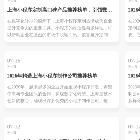
2026
2026
功能
上海小程序定制高口碑产品推荐榜单，引领数字
20
护，
化转型
序定
专业
在数字化转型的浪潮下，上海小程序定制逐渐成为企业
在20
领数
用这
提升竞争力的重要工具。小程序的灵活性与多样性，可
定制
程，
以帮助企业在激烈的市场中脱颖而出。依靠量身定制的
要。
转型
功能，这些小程序不光能优化用户体验、还能高效管理
业数
效率
运营流程。同时、使用这些小程序解决方案能够更好地
量。
助定
等客户互动，提高市场响应速度。在接下来的内容中，
技术
业能
07-16
07-1
我们将为您推荐一些高口碑的小程序...
创新
场变..
2026
2026
是电
2026年精选上海小程序制作公司推荐榜单
20
行业
碑上
提升
在2026年，越来越多的企业开始重视小程序开发，希望
202
司推
运营
依靠与专业团队的合作，实现数字化转型。上海是技术
制公
贡献
创新的核心，涌现出许多优秀的小程序制作公司。这些
多样
和便
公司除了提供定制化服务，还能针对电商、教育等多个
独特
速响
行业的特定需求，制定行之有效的解决方案。推荐的公
而出
客户
司如上海本凡科技、聚翔网络等，都以其专业技术和高
有其
几家
07-12
07-1
效服务而闻名。他们在保证产品质量...
字化
司，..
2026
2026
找到