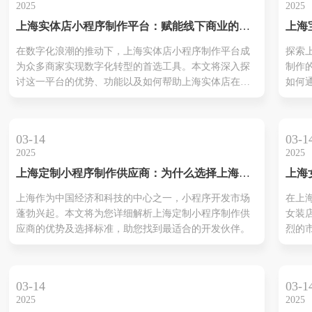
2025
2025
上海实体店小程序制作平台：赋能线下商业的数
上海
字化未来
作：
在数字化浪潮的推动下，上海实体店小程序制作平台成
探索
的新
为众多商家实现数字化转型的首选工具。本文将深入探
制作
讨这一平台的优势、功能以及如何帮助上海实体店在激
如何
烈的市场竞争中脱颖而出。
业竞
转型
共创
03-14
03-1
详细
2025
2025
程序
上海定制小程序制作供应商：为什么选择上海的
上海
价值
专业定制开发团队？
作平
上海作为中国经济和科技的中心之一，小程序开发市场
在上
售业
蓬勃兴起。本文将为您详细解析上海定制小程序制作供
女装
应商的优势及选择标准，助您找到最适合的开发伙伴。
烈的
上海
平台
制专
03-14
03-1
现线
2025
2025
接，