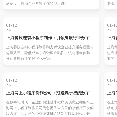
满意度，推动企业向数字化转型迈进。
课表
习任
奏，
的学
01-12
01-1
本文
2025
2025
海高
上海餐饮连锁小程序制作：引领餐饮行业数字化
上海
作小
转型
中心
规划
上海餐饮连锁小程序制作助力餐饮企业提升服务质量与
上海
开创
提升
运营效率，降低成本，增强客户粘性，优化用餐体验，
心专
对繁
推动餐饮行业的数字化升级。
业的
帮助
销能
可能
01-12
01-1
造一
2025
2025
提供
上海网上小程序制作公司：打造属于您的数字化
上海
助力
未来
作，
线下
在数字化时代，企业如何通过小程序实现商业突破？上
在上
松
海网上小程序制作公司为您提供全方位的小程序开发解
移动
决方案，助力您的企业快速进入移动互联网时代，开启
越来