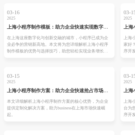
的需
运营
03-16
03-1
2025
2025
上海小程序制作模板：助力企业快速实现数字化
上海
转型
哪家
在上海这座数字化与创新交融的城市，小程序已成为企
上海
小程
业必争的营销新高地。本文将为您详细解析上海小程序
家好
保驾
制作模板的优势与选择技巧，助您轻松实现业务增长与
序开
品牌升级。
航！
作服
价比
03-15
03-1
获得
2025
2025
本文
上海小程序制作方案：助力企业快速抢占市场先
上海
海小
机
平台
如何
本文详细解析上海小程序制作方案的核心优势，为企业
上海
实现
团队
提供定制化解决方案，助力business在上海市场快速崛
台为
起。
序开
企业
转型