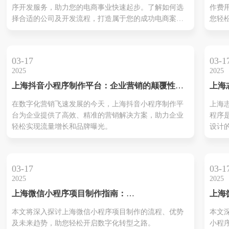
序开发服务，助力您的电商事业快速起步。了解如何选
作费
择合适的公司及开发流程，打造属于您的成功电商案
您轻
例。
提升
动。
03-17
03-1
2025
2025
上海抖音小程序制作平台：企业营销的颠覆性新
上海
选择
小程
在数字化营销飞速发展的今天，上海抖音小程序制作平
上海
愿服
台为企业提供了高效、精准的营销解决方案，助力企业
程序
轻松实现流量增长和品牌曝光。
设计
你快
人的
志愿
03-17
03-1
率。
2025
2025
场人
上海微信小程序项目制作指南：
上海
负责
UnlockYourBusinessPotentialinShanghai
制作
能为
本文将深入探讨上海微信小程序项目制作的流程、优势
本文
完美
方案
及未来趋势，助您轻松开启数字化转型之路。
小程