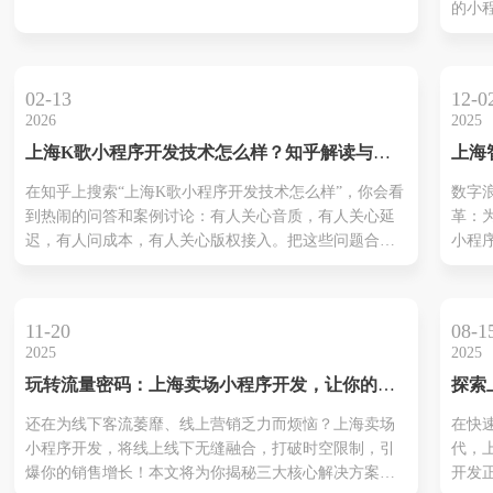
的小
每一
技术
效率
房、
计。
现数
理、
02-13
12-0
师...
2026
2025
上海K歌小程序开发技术怎么样？知乎解读与实
上海
战指南
制作
在知乎上搜索“上海K歌小程序开发技术怎么样”，你会看
数字
未来
到热闹的问答和案例讨论：有人关心音质，有人关心延
革：
新时
迟，有人问成本，有人关心版权接入。把这些问题合起
小程序
来看，能形成一个判断上海团队技术实力的清单。K歌小
息万
程序的核心是音视频实时和音频处理能力。 真正靠谱的
技的
团队会把WebAudio、WeChat原生音频接口、以及云端的
的深
11-20
08-1
实时流服务（如RTC/...
们生
2025
2025
象征
玩转流量密码：上海卖场小程序开发，让你的生
探索
领域
意“店”到店！
开发
由技
还在为线下客流萎靡、线上营销乏力而烦恼？上海卖场
在快
革。
小程序开发，将线上线下无缝融合，打破时空限制，引
代，
最活
爆你的销售增长！本文将为你揭秘三大核心解决方案，
开发
上海