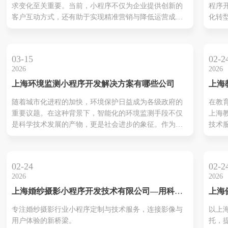
求变化至关重要。当前，小程序不仅为企业提供创新的
程序
案。
客户互动方式，还有助于实现精准营销与降低运营成
化转
沟通
本。随着技术进步，越来越多的企业意识到，选择一家
持。
效的
专业的小程序开发公司能够确保项目的成功实施。这不
需求
提升
仅体现在技术能力上，还包括对用户体验的深刻理解。
计出
此，
03-15
02-2
此外，市场上各种小程序服务日益增多...
的小
务流程
2026
2026
升用
上海环境监测小程序开发解决方案有哪些公司
上海
流程
发技
用。
随着城市化进程的加快，环境保护日益成为各级政府的
在教
造课
便捷
重要议题。在这种背景下，智能化的环境监测手段不仅
上海
态
的在
是科学技术发展的产物，更是社会进步的象征。作为中
技术
小程
国的国际大都市，上海在环境保护方面也展现了前所未
化理
求。
有的重视。在这种大背景下，开发专业的环境监测小程
淀，
流程
序成为了一项紧迫而又重要的任务。 本文将深入介绍几
构信
入市
02-24
02-2
家在上海环境监测小程序开发领域表...
们不
外...
2026
2026
把教
上海婚纱摄影小程序开发技术有限公司—用科技
上海
地的
定格爱的每一帧
发技
批改
专注婚纱摄影行业小程序定制与技术服务，连接影像与
以上
收学
用户体验的新桥梁。
托，
性化