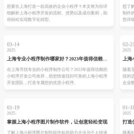
南
报价
程序
想要在上海打造一款高效的企业小程序？本文将为你详
想了
移动
您找
细解析上海小程序开发的流程、优势以及成功案例，助
制作
决方
你轻松实现数字化转型。
您详
开发
意事
高效
03-14
02-2
2025
2025
上海专业小程序制作哪家好？2023年值得信赖的
上海
小程序开发公司推荐
——
在上海寻找专业的小程序制作公司？2023年值得信赖的
随着
转型
小程序开发公司推荐，助您快速找到可靠的上海小程序
技的
新时
开发团队，打造专属您的优质小程序。
企业
工具
小程
南地
01-19
01-1
业务
2025
2025
掌握上海小程序图片制作软件，让创意轻松变现
打造
上海
了解上海小程序图片制作软件如何助力企业与个人快速
随着