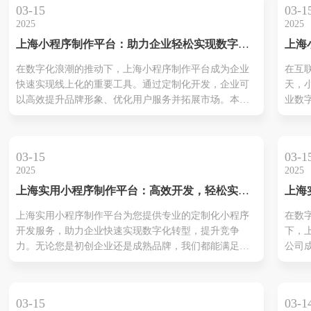
03-15
03-1
2025
2025
上海小程序制作平台：助力企业轻松实现数字化
上海
转型
制：
在数字化浪潮的推动下，上海小程序制作平台成为企业
在互
转型
快速实现线上化的重要工具。通过定制化开发，企业可
天，
以高效提升品牌形象、优化用户服务并拓展市场。本文
业数
将深入解析上海小程序制作平台的优势与应用场景，助
具。
您轻松上手数字化转型。
制服
术团
03-15
03-1
验，
2025
2025
能，
上海实用小程序制作平台：高效开发，轻松实现
上海
增长
商业目标
公司
上海实用小程序制作平台为您提供专业的定制化小程序
在数
数字
开发服务，助力企业快速实现数字化转型，提升竞争
下，
力。无论您是初创企业还是成熟品牌，我们都能满足您
公司
的需求，用科技赋能您的商业未来。
要助
析上
展趋
03-15
03-1
优质