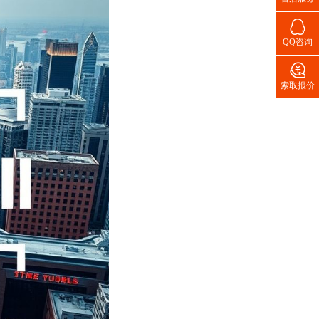

QQ咨询

索取报价