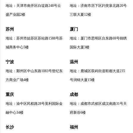
地址：天津市南开区白堤路248号云
地址：济南市历下区趵突泉北路20号
盛产业园2楼
三联大夏12楼
苏州
厦门
地址：苏州市姑苏区苏站路1588号苏
地址：厦门市思明区台东路69号锦绣
城商务中心5楼
国际大厦3楼
宁波
温州
地址：鄞州区中山东路1083号世纪东
地址：鹿城区双屿街道鞋都大道235
方商业广场4楼
号润锦大厦15楼
重庆
成都
地址：渝中区民权路28号英利国际金
地址：成都市武侯区成汉南路31号天
融中心34楼
府新谷6楼
长沙
福州