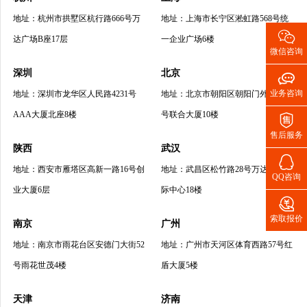
地址：杭州市拱墅区杭行路666号万
地址：上海市长宁区淞虹路568号统

达广场B座17层
一企业广场6楼
微信咨询
深圳
北京

业务咨询
地址：深圳市龙华区人民路4231号
地址：北京市朝阳区朝阳门外大街20
AAA大厦北座8楼
号联合大厦10楼

售后服务
陕西
武汉

地址：西安市雁塔区高新一路16号创
地址：武昌区松竹路28号万达环球国
QQ咨询
业大厦6层
际中心18楼

索取报价
南京
广州
地址：南京市雨花台区安德门大街52
地址：广州市天河区体育西路57号红
号雨花世茂4楼
盾大厦5楼
天津
济南