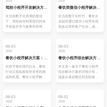
2026
2026
驾校小程序开发解决方案
餐饮类微信小程序解决方
揭秘：打造智能化、高效
案详解
在当前数字化浪潮的推动
在当前数字化时代，餐饮企
化的学习体验
下，驾校如何利用现代科技
业如何通过微信小程序实现
手段提升学习效果和管理效
高效运营和客户互动，成为
率，成为了业内的一大热点
众多餐饮业者关注的焦点。
话题。驾校小程序开发解决
本文将深入探讨餐饮类微信
方案的出现，为驾校提供了
小程序解决方案，帮助您了
08-03
08-03
一条通向智能化管理和高效
解如何构建高效的餐饮业务
2026
2026
学习的新途径。本文将从功
平台，提升客户满意度和品
餐饮小程序解决方案：引
餐饮小程序综合解决方案
能设计、用户体验和技术实
牌影响力。
领新一代智能餐饮服务
PPT：扶持餐饮企业数字
现三个方面，详细介绍如何
在快节奏的现代社会，餐饮
本文是一篇关于餐饮小程序
化转型的全方位指南
打造一套高效、智能的驾校
行业正面临着前所未有的挑
综合解决方案的详细介绍，
小程序。 功能设计 1.学员管
战和机遇。餐饮小程序解决
涵盖从基础概念到实际操作
理模块 学员管理模块...
方案应运而生，为餐饮企业
的全方位指南。通过深入分
提供了全新的增长点。本文
析，揭示如何利用餐饮小程
将详细介绍餐饮小程序解决
序实现数字化转型，提升业
08-03
08-02
方案的优势及其实现方法，
务效率和客户满意度。
2026
2026
帮助餐饮企业在激烈的市场