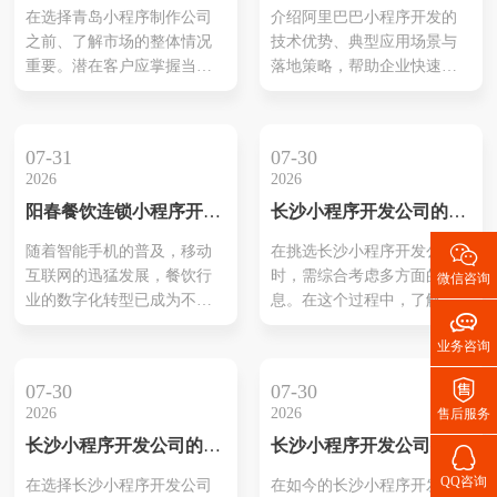
质选择与行业指南
术：企业数字化的新引擎
的？这种对舌尖上安全的焦
的整体满意度。还有、许多
在选择青岛小程序制作公司
介绍阿里巴巴小程序开发的
虑，或许是许多现代都市人
公司还积极呈现他们等成功
之前、了解市场的整体情况
技术优势、典型应用场景与
共同的心声。而今天，一个
案例，依靠这些案例让潜在
重要。潜在客户应掌握当前
落地策略，帮助企业快速理
颠覆性的解决方案正悄然诞
客户了解其实际能力和效
行业的趋势及热门公司偏
解如何通过阿里生态实现流
生于...
果。选择合适...
好。第一、需明确自己想要
量变现、提升用户体验与运
的小程序类型和功能、以便
营效率。
07-31
07-30
寻找合适公司提供对应服
2026
2026
务。同时，可以参考其它企
阳春餐饮连锁小程序开发
长沙小程序开发公司的推
业在小程序使用过程中的成
方案策划
荐与选择
功案例、这有助于判断哪家

随着智能手机的普及，移动
在挑选长沙小程序开发公司
公司能更好地满足需求。在
互联网的迅猛发展，餐饮行
时，需综合考虑多方面的信
微信咨询
评估公司时质量、技术团队
业的数字化转型已成为不可
息。在这个过程中，了解每
的专业水平以及客户的反

逆转的趋势。本文将为您介
家公司的实力与口碑至关重
馈。综合这些信...
业务咨询
绍一份详细的阳春餐饮连锁
要。各公司的技术能力、服
小程序开发方案策划，通过
务质量和以往的成功案例是

07-30
07-30
这一策划方案，餐饮连锁企
评估的基础。此外，查看客
2026
2026
售后服务
业可以更好地满足消费者的
户反馈和市场评价不仅能反
长沙小程序开发公司的实
长沙小程序开发公司推荐
需求，提升用户体验，实现
映出公司的综合素质，还能

力分析
和评测
业务的可持续发展。
为后续合作提供有价值的参
QQ咨询
在选择长沙小程序开发公司
在如今的长沙小程序开发市
考。探讨这些要素将有助于