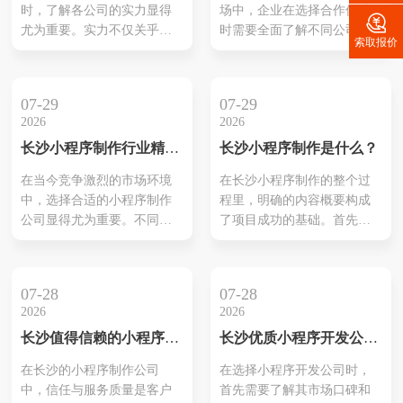
时，了解各公司的实力显得
场中，企业在选择合作伙伴

企业在纷繁复杂的市场中找
尤为重要。实力不仅关乎公
时需要全面了解不同公司的
到合适的小程序开发伙伴，
索取报价
司的技术能力，还与其项目
专业能力与服务质量。首
最大限度...
经验、客户评价及团队结构
先，公司的技术实力是关
等密切相关。具体来说，技
键，需要考量开发团队的经
07-29
07-29
术能力可以通过成功案例与
验以及所掌握的技术水平。
2026
2026
开发工具的运用来评估，而
此外，项目经验则反映出公
长沙小程序制作行业精选
长沙小程序制作是什么？
项目经验则显示了公司应对
司处理不同需求的能力，尤
推荐
不同需求的灵活性。此外，
其是如何应对复杂项目。与
在当今竞争激烈的市场环境
在长沙小程序制作的整个过
客户评价代表了真实反馈，
此同时，客户的反馈也是不
中，选择合适的小程序制作
程里，明确的内容概要构成
是衡量公司服务质量的重要
可忽视的重要因素，它为评
公司显得尤为重要。不同公
了项目成功的基础。首先，
标尺。最后，团队构成直接
估公司的可靠性提供了切实
司在技术实力、服务质量和
专业团队会对客户需求进行
决定了开...
依据。通过这...
解决方案上存在差异，这直
深入分析，以确保小程序能
接影响到小程序的功能和用
够符合目标用户的期望。接
07-28
07-28
户体验。因此，企业需仔细
着，结合Uni-app和Flutter等
2026
2026
评估各家的服务内容与过往
先进技术框架，设计小程序
长沙值得信赖的小程序制
长沙优质小程序开发公司
案例，以找到最符合自身需
的基本结构与功能。高效的
作公司
推荐
求的合作伙伴。同时，优秀
跨平台开发能帮助企业节约
在长沙的小程序制作公司
在选择小程序开发公司时，
的小程序制作团队往往具备
时间成本，同时实现快速上
中，信任与服务质量是客户
首先需要了解其市场口碑和
丰富的行业经验和客户反
线。用户体验也将在设计过