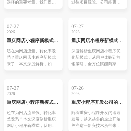
选择的重要考量。我们提供
过往项目经验。公司能否提
馈，能提供量身定制的解决
程中受到重视，通过流畅的
从设计到开发的全方位支
供高质量的定制化服务是关
方案。这不...
操作...
持，确保每一项小程序项目
键因素之一。优秀的公司通
都满足最高标准。我们的团
常具备技术实力强大的团
07-27
07-27
队不仅具备丰富的行业经
队，能够灵活应对不同客户
2026
2026
验，还结合市场需求，制定
的需求。如长沙本凡科技和
重庆网店小程序新模式：
重庆网店小程序新模式：
切实可行的解决方案。无论
长沙云辰科技等公司，在业
赋能商家，引爆线上新增
点燃线上商机，引爆增长
是电商平台，还是企业介绍
内积累了良好的声誉，并完
还在为网店流量、转化率发
深度解析重庆网店小程序优
长！
新引擎！
类小程序，我们致力于创造
成了多个成功项目。此外，
愁？重庆网店小程序新模式
化新模式，从用户体验到营
出符合用户期待的产品。在
了解其服务范围也很重要，
来了！本文深度解析，如何
销策略，全方位赋能商家，
项目执行过程中，通过规范
包括后期维护及技术支持
通过创新策略，打造差异化
打造极致线上购物体验，实
化流程和持续沟...
等。而良好的...
竞争优势，实现网店的腾
现流量与销量的双重飞跃。
飞。
07-27
07-26
2026
2026
重庆网店小程序新模式：
重庆小程序开发公司的专
引爆线上销售的终极优化
业服务揭秘
还在为网店流量低、转化率
随着重庆小程序开发的迅速
方案！
差发愁？本文深度剖析重庆
发展，越来越多的企业开始
网店小程序新模式，从用户
关注这一新兴技术所带来的