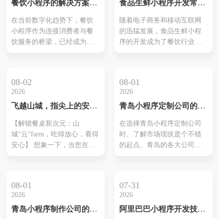
餐饮小程序的解决方案有
食品生鲜小程序开发常用
竞争中脱颖而出。
哪些内容
解决方案有哪些类型
在当前数字化趋势下，餐饮
随着电子商务和移动互联网
小程序作为连接消费者与餐
的迅猛发展，食品生鲜小程
饮服务的桥梁，已经成为餐
序的开发成为了餐饮行业的
饮企业不可或缺的一部分。
新兴热点。食品生鲜小程序
本文将详细介绍餐饮小程序
不仅能够方便消费者购买新
的解决方案，涵盖从基础功
鲜食品，还能为企业带来更
08-02
08-01
能构建到高级优化的全方位
多的销售机会和客户资源。
2026
2026
内容，帮助餐饮企业在激烈
在食品生鲜小程序开发中，
飞越山城，指尖上的安
青岛小程序定制公司的领
的市场竞争中脱颖而出。
常见的解决方案有哪些呢？
心：重庆远程家禽认养小
先选择指南
本文将详细介绍几种常见的
【解锁餐桌新次元：山
在选择青岛小程序定制公司
程序，让好味道触手可及
食品生鲜小程序开发解决方
城“云”farm，吃得放心，看得
时、了解市场现状是个不错
案。 一、自有开发解决方案
安心】 想象一下，当您在繁
的起点。青岛的各大公司如
1.自有品牌小程序开发 ...
忙都市的喧嚣中，想要为家
雨后春笋般涌现服务。这些
人准备一顿充满健康与爱意
公司在技术上保持更新，还
的晚餐，却为食材的来源而
聚焦于优化用户体验，不断
08-01
07-31
眉头紧锁。市面上琳琅满目
推出新功能。用户反馈显
2026
2026
的肉类产品，究竟哪个才是
示，不同的小程序能满足多
青岛小程序制作公司的优
阿里巴巴小程序开发技
真正安全、新鲜、无添加
样化需求、这样提升了客户