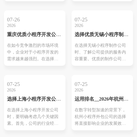
体验、营销策略到技术创
机会。在不同行业中，小程
新，提供一套1800字的超详
序以其灵活性和可定制性为
细优化方案，助您轻松引爆
企业提供了创新的解决方
07-26
07-25
线上销售，实现业绩腾飞！
案。特别是在物联网、教
2026
2026
育、旅游等领域，重庆小程
重庆优质小程序开发公司
选择优质无锡小程序制作
序开发公司通过专业团队对
推荐
公司推荐
市场需求的深入分析，确保
在如今竞争激烈的市场环境
在选择无锡小程序制作公司
商品与用户期望的高度一
中，企业对于小程序开发的
时、了解公司提供的服务内
致。这一策略不仅强化了用
需求越来越强烈。在选择公
容重要。优质的制作公司通
户体验，也推动了企业在数
司时，明确了解每家公司的
常具备完整的服务链、从需
字化转型过程中...
核心优势和技术专长至关重
求分析到上线后等维护，都
要。本文将深入探讨数家在
能提供专业支持。观察他们
07-25
07-25
重庆地区表现突出的开发公
的项目涉及范围，确保能够
2026
2026
司，从他们的案例、行业经
覆盖你所需的功能和平台。
选择上海小程序开发公司
运用排名__2026年杭州小
验到客户评价等多方面进行
例如，可能需要电商、小程
别乱选的理由与建议
程序外包公司推荐榜单，
分析。借助这些信息，企业
序商城或是社交互动等功
在选择上海小程序开发公司
在数字转型加速的背景下，
助力企业数字转型
可以更有效地匹配自身需求
能。另外，利用分析以往案
时，要明确考虑几个关键因
杭州小程序外包公司的选择
和市场资源。此外，关注后
例来更好地理解公司的技术
素。首先，公司的行业经验
将直接影响企业的发展效率
期的技术支持和维护服务也
能力和行业适应性。这种对
能够帮助您判断其在特定领
和市场竞争力。本推荐榜单
是保证小...
比帮助企业...