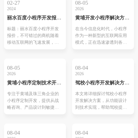
02-27
08-05
2024
2026
丽水百度小程序开发报价
黄埔开发小程序解决方
是多少，做百度小程序多
案：智能化运营，点亮未
标题：丽水百度小程序开发
在当今信息化时代，小程序
少钱
来
报价，不可错过的商机随着
作为一种新型的互联网应用
移动互联网的飞速发展，小
模式，正在迅速渗透到各行
程序成为了各行各业必不可
各业。对于黄埔地区的企业
少的一部分。作为一种轻量
而言，开发高效、智能化的
级应用，小程序具有成本
小程序，不仅是一种趋势，
08-05
08-04
低、体验好、传播快
更是提升市场竞争力的有效
2026
2026
手段。本文将从以下几个方
黄埔小程序定制技术开发
驾校小程序开发解决方案
面详细介绍黄埔开发小程序
公司—数字化增长的本地
有哪些
解决方案，帮助您实现业务
专注于黄埔及珠三角企业的
本文将详细探讨驾校小程序
化技术伙伴
的数字化转型，点亮未来。
小程序定制开发，提供从战
开发解决方案，从功能设计
一、小程序的优势分析 1.无
略咨询、产品设计到敏捷开
到技术实现，帮助驾校提升
需下载，即用即行 ...
发与运营支持的一站式服
管理效率和学生服务质量，
务，帮助企业以更低成本实
实现数字化转型。
现可衡量的增长。
08-04
08-04