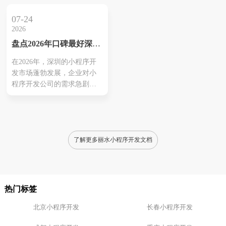
域的专业能力。其次，技术
着眼于当前优秀的外包服务
实力与创新能力直接影响小
商，涵盖了多个行业的定制
07-24
程序的功能和用户体验。此
化解决方案。例如、杭州聚
2026
外，过往成功案例更能反映
翔网络和网商互联在小程序
盘点2026年口碑最好深圳
公司的实际能力，客户反馈
开发方面表现显示、能够为
小程序开发公司推荐
则提供了真实的服务参考。
电商教育行业提供高效服
在2026年，深圳的小程序开
售后服务是另一个不可或缺
务。与此同时，执行应用开
发市场蓬勃发展，企业对小
的因素，它关乎项目的持续
发的本凡码农也是值得关注
程序开发公司的需求急剧增
运营和支持，而强大的定制
的公司，他们注重用户体
加。这些公司除了提供技术
化能力则...
验、以满足市...
支持，还能提供针对不同行
业的定制化解决方案，满足
企业在数字转型中的各种需
求。用户普遍对口碑良好的
了解更多丽水小程序开发文档
公司，如本凡科技和聚翔网
络表示欢迎，这些公司以优
质服务和可靠交付而著称。
客户反馈显示，这些开发公
热门标签
司的技术能力和行业经验，
有助于提...
北京小程序开发
长春小程序开发