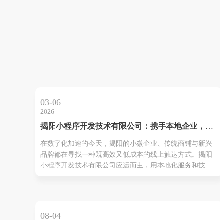
03-06
2026
揭阳小程序开发技术有限公司：携手本地企业，点
亮数字增长引擎
在数字化加速的今天，揭阳的小微企业、传统商铺与新兴
品牌都在寻找一种既高效又低成本的线上触达方式。揭阳
小程序开发技术有限公司应运而生，用本地化服务和技术
实力，为区域商业注入新的增长动能。我们不是简单的代
码工厂，而是一支理解揭阳市场节奏、熟悉本地消费习惯
的产品化团队。 从需求分析到原型设计、从前端交互到后
端架构，我们把每一个...
08-04