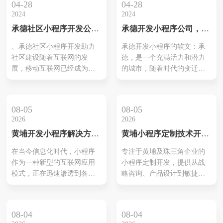
04-28
04-28
2024
2024
承德社区小程序开发公
承德开发小程序公司，抖
司，社区平台小程序多少
音小程序开发
、承德社区小程序开发助力
承德开发小程序的软文：承
钱一个
社区建设随着互联网的发
德，是一个充满活力和潜力
展，移动互联网已经成为人
的城市，随着时代的变迁和
们生活中不可或缺的一部
科技的发展，越来越多的人
分，而作为移动互联网的一
们开始意识到互联网和移动
个重要组成部分，小程序已
应用的重要性。作为一座历
08-05
08-05
经成为各行各业向移动
史悠久的文化名城
2026
2026
黄埔开发小程序解决方
黄埔小程序定制技术开发
案：智能化运营，点亮未
公司—数字化增长的本地
在当今信息化时代，小程序
专注于黄埔及珠三角企业的
来
化技术伙伴
作为一种新型的互联网应用
小程序定制开发，提供从战
模式，正在迅速渗透到各行
略咨询、产品设计到敏捷开
各业。对于黄埔地区的企业
发与运营支持的一站式服
而言，开发高效、智能化的
务，帮助企业以更低成本实
小程序，不仅是一种趋势，
现可衡量的增长。
08-04
08-04
更是提升市场竞争力的有效