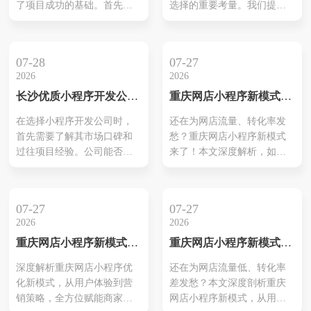
了项目成功的基础。首先，
选择的重要考量。我们提供
估公司的可靠性提供了切实
馈，能提供量身定制的解决
专业团队会对客户需求进行
从设计到开发的全方位支
依据。通过这...
方案。这不...
深入分析，以确保小程序能
持，确保每一项小程序项目
够符合目标用户的期望。接
都满足最高标准。我们的团
07-28
07-27
着，结合Uni-app和Flutter等
队不仅具备丰富的行业经
2026
2026
先进技术框架，设计小程序
验，还结合市场需求，制定
长沙优质小程序开发公司
重庆网店小程序新模式：
的基本结构与功能。高效的
切实可行的解决方案。无论
推荐
赋能商家，引爆线上新增
跨平台开发能帮助企业节约
是电商平台，还是企业介绍
在选择小程序开发公司时，
还在为网店流量、转化率发
长！
时间成本，同时实现快速上
类小程序，我们致力于创造
首先需要了解其市场口碑和
愁？重庆网店小程序新模式
线。用户体验也将在设计过
出符合用户期待的产品。在
过往项目经验。公司能否提
来了！本文深度解析，如何
程中受到重视，通过流畅的
项目执行过程中，通过规范
供高质量的定制化服务是关
通过创新策略，打造差异化
操作...
化流程和持续沟...
键因素之一。优秀的公司通
竞争优势，实现网店的腾
常具备技术实力强大的团
飞。
07-27
07-27
队，能够灵活应对不同客户
2026
2026
的需求。如长沙本凡科技和
重庆网店小程序新模式：
重庆网店小程序新模式：
长沙云辰科技等公司，在业
点燃线上商机，引爆增长
引爆线上销售的终极优化
内积累了良好的声誉，并完
深度解析重庆网店小程序优
还在为网店流量低、转化率
新引擎！
方案！
成了多个成功项目。此外，
化新模式，从用户体验到营
差发愁？本文深度剖析重庆
了解其服务范围也很重要，
销策略，全方位赋能商家，
网店小程序新模式，从用户
包括后期维护及技术支持