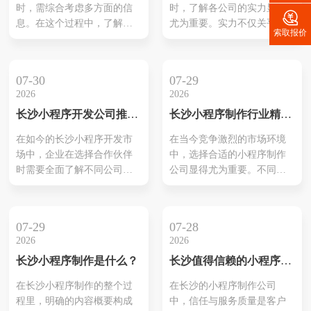
时，需综合考虑多方面的信
时，了解各公司的实力显得

息。在这个过程中，了解每
尤为重要。实力不仅关乎公
索取报价
家公司的实力与口碑至关重
司的技术能力，还与其项目
要。各公司的技术能力、服
经验、客户评价及团队结构
务质量和以往的成功案例是
等密切相关。具体来说，技
07-30
07-29
评估的基础。此外，查看客
术能力可以通过成功案例与
2026
2026
户反馈和市场评价不仅能反
开发工具的运用来评估，而
长沙小程序开发公司推荐
长沙小程序制作行业精选
映出公司的综合素质，还能
项目经验则显示了公司应对
和评测
推荐
为后续合作提供有价值的参
不同需求的灵活性。此外，
在如今的长沙小程序开发市
在当今竞争激烈的市场环境
考。探讨这些要素将有助于
客户评价代表了真实反馈，
场中，企业在选择合作伙伴
中，选择合适的小程序制作
企业在纷繁复杂的市场中找
是衡量公司服务质量的重要
时需要全面了解不同公司的
公司显得尤为重要。不同公
到合适的小程序开发伙伴，
标尺。最后，团队构成直接
专业能力与服务质量。首
司在技术实力、服务质量和
最大限度...
决定了开...
先，公司的技术实力是关
解决方案上存在差异，这直
键，需要考量开发团队的经
接影响到小程序的功能和用
07-29
07-28
验以及所掌握的技术水平。
户体验。因此，企业需仔细
2026
2026
此外，项目经验则反映出公
评估各家的服务内容与过往
长沙小程序制作是什么？
长沙值得信赖的小程序制
司处理不同需求的能力，尤
案例，以找到最符合自身需
作公司
其是如何应对复杂项目。与
求的合作伙伴。同时，优秀
在长沙小程序制作的整个过
在长沙的小程序制作公司
此同时，客户的反馈也是不
的小程序制作团队往往具备
程里，明确的内容概要构成
中，信任与服务质量是客户
可忽视的重要因素，它为评
丰富的行业经验和客户反