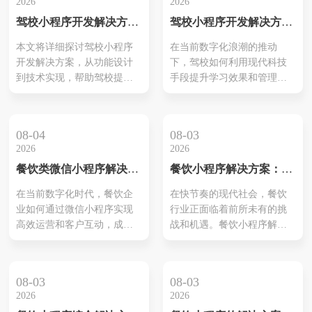
2026
2026
手段。本文将从以下几个方
驾校小程序开发解决方案
驾校小程序开发解决方案
面详细介绍黄埔开发小程序
有哪些
揭秘：打造智能化、高效
解决方案，帮助您实现业务
本文将详细探讨驾校小程序
在当前数字化浪潮的推动
化的学习体验
的数字化转型，点亮未来。
开发解决方案，从功能设计
下，驾校如何利用现代科技
一、小程序的优势分析 1.无
到技术实现，帮助驾校提升
手段提升学习效果和管理效
需下载，即用即行 ...
管理效率和学生服务质量，
率，成为了业内的一大热点
实现数字化转型。
话题。驾校小程序开发解决
方案的出现，为驾校提供了
08-04
08-03
一条通向智能化管理和高效
2026
2026
学习的新途径。本文将从功
餐饮类微信小程序解决方
餐饮小程序解决方案：引
能设计、用户体验和技术实
案详解
领新一代智能餐饮服务
现三个方面，详细介绍如何
在当前数字化时代，餐饮企
在快节奏的现代社会，餐饮
打造一套高效、智能的驾校
业如何通过微信小程序实现
行业正面临着前所未有的挑
小程序。 功能设计 1.学员管
高效运营和客户互动，成为
战和机遇。餐饮小程序解决
理模块 学员管理模块...
众多餐饮业者关注的焦点。
方案应运而生，为餐饮企业
本文将深入探讨餐饮类微信
提供了全新的增长点。本文
小程序解决方案，帮助您了
将详细介绍餐饮小程序解决
08-03
08-03
解如何构建高效的餐饮业务
方案的优势及其实现方法，
2026
2026
平台，提升客户满意度和品
帮助餐饮企业在激烈的市场