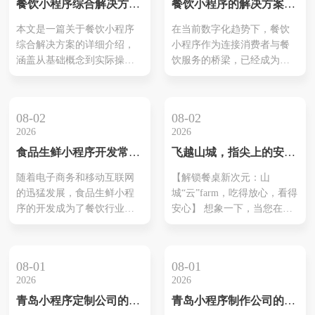
餐饮小程序综合解决方案
餐饮小程序的解决方案有
牌影响力。
竞争中脱颖而出。
PPT：扶持餐饮企业数字
哪些内容
本文是一篇关于餐饮小程序
在当前数字化趋势下，餐饮
化转型的全方位指南
综合解决方案的详细介绍，
小程序作为连接消费者与餐
涵盖从基础概念到实际操作
饮服务的桥梁，已经成为餐
的全方位指南。通过深入分
饮企业不可或缺的一部分。
析，揭示如何利用餐饮小程
本文将详细介绍餐饮小程序
序实现数字化转型，提升业
的解决方案，涵盖从基础功
08-02
08-02
务效率和客户满意度。
能构建到高级优化的全方位
2026
2026
内容，帮助餐饮企业在激烈
食品生鲜小程序开发常用
飞越山城，指尖上的安
的市场竞争中脱颖而出。
解决方案有哪些类型
心：重庆远程家禽认养小
随着电子商务和移动互联网
【解锁餐桌新次元：山
程序，让好味道触手可及
的迅猛发展，食品生鲜小程
城“云”farm，吃得放心，看得
序的开发成为了餐饮行业的
安心】 想象一下，当您在繁
新兴热点。食品生鲜小程序
忙都市的喧嚣中，想要为家
不仅能够方便消费者购买新
人准备一顿充满健康与爱意
鲜食品，还能为企业带来更
的晚餐，却为食材的来源而
08-01
08-01
多的销售机会和客户资源。
眉头紧锁。市面上琳琅满目
2026
2026
在食品生鲜小程序开发中，
的肉类产品，究竟哪个才是
青岛小程序定制公司的领
青岛小程序制作公司的优
常见的解决方案有哪些呢？
真正安全、新鲜、无添加