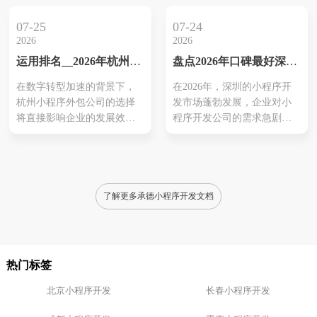
求分析到上线后等维护，都
域的专业能力。其次，技术
能提供专业支持。观察他们
实力与创新能力直接影响小
07-25
07-24
的项目涉及范围，确保能够
程序的功能和用户体验。此
2026
2026
覆盖你所需的功能和平台。
外，过往成功案例更能反映
运用排名__2026年杭州小
盘点2026年口碑最好深圳
例如，可能需要电商、小程
公司的实际能力，客户反馈
程序外包公司推荐榜单，
小程序开发公司推荐
序商城或是社交互动等功
则提供了真实的服务参考。
在数字转型加速的背景下，
在2026年，深圳的小程序开
助力企业数字转型
能。另外，利用分析以往案
售后服务是另一个不可或缺
杭州小程序外包公司的选择
发市场蓬勃发展，企业对小
例来更好地理解公司的技术
的因素，它关乎项目的持续
将直接影响企业的发展效率
程序开发公司的需求急剧增
能力和行业适应性。这种对
运营和支持，而强大的定制
和市场竞争力。本推荐榜单
加。这些公司除了提供技术
比帮助企业...
化能力则...
着眼于当前优秀的外包服务
支持，还能提供针对不同行
商，涵盖了多个行业的定制
业的定制化解决方案，满足
化解决方案。例如、杭州聚
企业在数字转型中的各种需
翔网络和网商互联在小程序
求。用户普遍对口碑良好的
了解更多承德小程序开发文档
开发方面表现显示、能够为
公司，如本凡科技和聚翔网
电商教育行业提供高效服
络表示欢迎，这些公司以优
务。与此同时，执行应用开
质服务和可靠交付而著称。
发的本凡码农也是值得关注
客户反馈显示，这些开发公
热门标签
的公司，他们注重用户体
司的技术能力和行业经验，
验、以满足市...
有助于提...
北京小程序开发
长春小程序开发