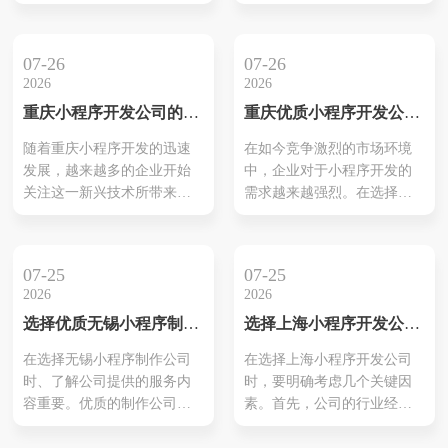
打造极致线上购物体验，实
体验、营销策略到技术创
等。而良好的...
现流量与销量的双重飞跃。
新，提供一套1800字的超详
细优化方案，助您轻松引爆
07-26
07-26
线上销售，实现业绩腾飞！
2026
2026
重庆小程序开发公司的专
重庆优质小程序开发公司
业服务揭秘
推荐
随着重庆小程序开发的迅速
在如今竞争激烈的市场环境
发展，越来越多的企业开始
中，企业对于小程序开发的
关注这一新兴技术所带来的
需求越来越强烈。在选择公
机会。在不同行业中，小程
司时，明确了解每家公司的
序以其灵活性和可定制性为
核心优势和技术专长至关重
企业提供了创新的解决方
要。本文将深入探讨数家在
07-25
07-25
案。特别是在物联网、教
重庆地区表现突出的开发公
2026
2026
育、旅游等领域，重庆小程
司，从他们的案例、行业经
选择优质无锡小程序制作
选择上海小程序开发公司
序开发公司通过专业团队对
验到客户评价等多方面进行
公司推荐
别乱选的理由与建议
市场需求的深入分析，确保
分析。借助这些信息，企业
在选择无锡小程序制作公司
在选择上海小程序开发公司
商品与用户期望的高度一
可以更有效地匹配自身需求
时、了解公司提供的服务内
时，要明确考虑几个关键因
致。这一策略不仅强化了用
和市场资源。此外，关注后
容重要。优质的制作公司通
素。首先，公司的行业经验
户体验，也推动了企业在数
期的技术支持和维护服务也
常具备完整的服务链、从需
能够帮助您判断其在特定领
字化转型过程中...
是保证小...