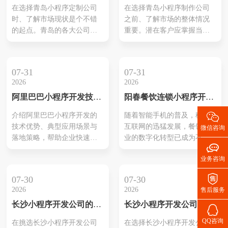
先选择指南
质选择与行业指南
本文将详细介绍几种常见的
的？这种对舌尖上安全的焦
在选择青岛小程序定制公司
在选择青岛小程序制作公司
食品生鲜小程序开发解决方
虑，或许是许多现代都市人
时、了解市场现状是个不错
之前、了解市场的整体情况
案。 一、自有开发解决方案
共同的心声。而今天，一个
的起点。青岛的各大公司如
重要。潜在客户应掌握当前
1.自有品牌小程序开发 ...
颠覆性的解决方案正悄然诞
雨后春笋般涌现服务。这些
行业的趋势及热门公司偏
生于...
公司在技术上保持更新，还
好。第一、需明确自己想要
聚焦于优化用户体验，不断
的小程序类型和功能、以便
07-31
07-31
推出新功能。用户反馈显
寻找合适公司提供对应服
2026
2026
示，不同的小程序能满足多
务。同时，可以参考其它企
阿里巴巴小程序开发技
阳春餐饮连锁小程序开发
样化需求、这样提升了客户
业在小程序使用过程中的成
术：企业数字化的新引擎
方案策划
的整体满意度。还有、许多
功案例、这有助于判断哪家

介绍阿里巴巴小程序开发的
随着智能手机的普及，移动
公司还积极呈现他们等成功
公司能更好地满足需求。在
技术优势、典型应用场景与
互联网的迅猛发展，餐饮行
微信咨询
案例，依靠这些案例让潜在
评估公司时质量、技术团队
落地策略，帮助企业快速理
业的数字化转型已成为不可
客户了解其实际能力和效
的专业水平以及客户的反

解如何通过阿里生态实现流
逆转的趋势。本文将为您介
果。选择合适...
馈。综合这些信...
业务咨询
量变现、提升用户体验与运
绍一份详细的阳春餐饮连锁
营效率。
小程序开发方案策划，通过

07-30
07-30
这一策划方案，餐饮连锁企
2026
2026
售后服务
业可以更好地满足消费者的
长沙小程序开发公司的推
长沙小程序开发公司的实
需求，提升用户体验，实现

荐与选择
力分析
业务的可持续发展。
QQ咨询
在挑选长沙小程序开发公司
在选择长沙小程序开发公司