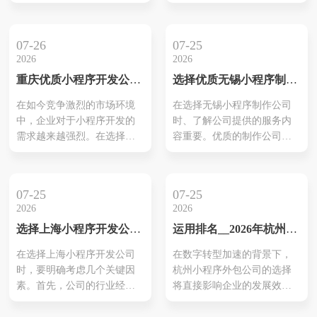
体验、营销策略到技术创
机会。在不同行业中，小程
新，提供一套1800字的超详
序以其灵活性和可定制性为
细优化方案，助您轻松引爆
企业提供了创新的解决方
07-26
07-25
线上销售，实现业绩腾飞！
案。特别是在物联网、教
2026
2026
育、旅游等领域，重庆小程
重庆优质小程序开发公司
选择优质无锡小程序制作
序开发公司通过专业团队对
推荐
公司推荐
市场需求的深入分析，确保
在如今竞争激烈的市场环境
在选择无锡小程序制作公司
商品与用户期望的高度一
中，企业对于小程序开发的
时、了解公司提供的服务内
致。这一策略不仅强化了用
需求越来越强烈。在选择公
容重要。优质的制作公司通
户体验，也推动了企业在数
司时，明确了解每家公司的
常具备完整的服务链、从需
字化转型过程中...
核心优势和技术专长至关重
求分析到上线后等维护，都
要。本文将深入探讨数家在
能提供专业支持。观察他们
07-25
07-25
重庆地区表现突出的开发公
的项目涉及范围，确保能够
2026
2026
司，从他们的案例、行业经
覆盖你所需的功能和平台。
选择上海小程序开发公司
运用排名__2026年杭州小
验到客户评价等多方面进行
例如，可能需要电商、小程
别乱选的理由与建议
程序外包公司推荐榜单，
分析。借助这些信息，企业
序商城或是社交互动等功
在选择上海小程序开发公司
在数字转型加速的背景下，
助力企业数字转型
可以更有效地匹配自身需求
能。另外，利用分析以往案
时，要明确考虑几个关键因
杭州小程序外包公司的选择
和市场资源。此外，关注后
例来更好地理解公司的技术
素。首先，公司的行业经验
将直接影响企业的发展效率
期的技术支持和维护服务也
能力和行业适应性。这种对
能够帮助您判断其在特定领
和市场竞争力。本推荐榜单
是保证小...
比帮助企业...