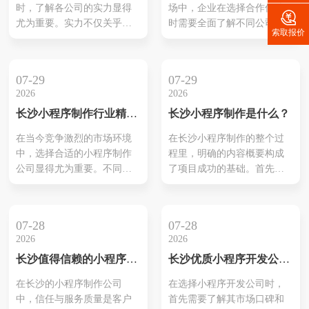
时，了解各公司的实力显得
场中，企业在选择合作伙伴

企业在纷繁复杂的市场中找
尤为重要。实力不仅关乎公
时需要全面了解不同公司的
到合适的小程序开发伙伴，
索取报价
司的技术能力，还与其项目
专业能力与服务质量。首
最大限度...
经验、客户评价及团队结构
先，公司的技术实力是关
等密切相关。具体来说，技
键，需要考量开发团队的经
07-29
07-29
术能力可以通过成功案例与
验以及所掌握的技术水平。
2026
2026
开发工具的运用来评估，而
此外，项目经验则反映出公
长沙小程序制作行业精选
长沙小程序制作是什么？
项目经验则显示了公司应对
司处理不同需求的能力，尤
推荐
不同需求的灵活性。此外，
其是如何应对复杂项目。与
在当今竞争激烈的市场环境
在长沙小程序制作的整个过
客户评价代表了真实反馈，
此同时，客户的反馈也是不
中，选择合适的小程序制作
程里，明确的内容概要构成
是衡量公司服务质量的重要
可忽视的重要因素，它为评
公司显得尤为重要。不同公
了项目成功的基础。首先，
标尺。最后，团队构成直接
估公司的可靠性提供了切实
司在技术实力、服务质量和
专业团队会对客户需求进行
决定了开...
依据。通过这...
解决方案上存在差异，这直
深入分析，以确保小程序能
接影响到小程序的功能和用
够符合目标用户的期望。接
07-28
07-28
户体验。因此，企业需仔细
着，结合Uni-app和Flutter等
2026
2026
评估各家的服务内容与过往
先进技术框架，设计小程序
长沙值得信赖的小程序制
长沙优质小程序开发公司
案例，以找到最符合自身需
的基本结构与功能。高效的
作公司
推荐
求的合作伙伴。同时，优秀
跨平台开发能帮助企业节约
在长沙的小程序制作公司
在选择小程序开发公司时，
的小程序制作团队往往具备
时间成本，同时实现快速上
中，信任与服务质量是客户
首先需要了解其市场口碑和
丰富的行业经验和客户反
线。用户体验也将在设计过