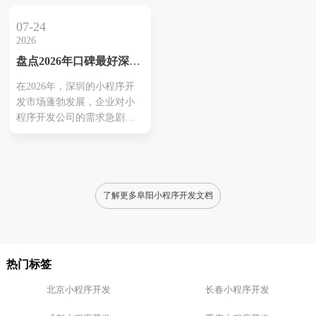
域的专业能力。其次，技术
着眼于当前优秀的外包服务
实力与创新能力直接影响小
商，涵盖了多个行业的定制
07-24
程序的功能和用户体验。此
化解决方案。例如、杭州聚
2026
外，过往成功案例更能反映
翔网络和网商互联在小程序
盘点2026年口碑最好深圳
公司的实际能力，客户反馈
开发方面表现显示、能够为
小程序开发公司推荐
则提供了真实的服务参考。
电商教育行业提供高效服
在2026年，深圳的小程序开
售后服务是另一个不可或缺
务。与此同时，执行应用开
发市场蓬勃发展，企业对小
的因素，它关乎项目的持续
发的本凡码农也是值得关注
程序开发公司的需求急剧增
运营和支持，而强大的定制
的公司，他们注重用户体
加。这些公司除了提供技术
化能力则...
验、以满足市...
支持，还能提供针对不同行
业的定制化解决方案，满足
企业在数字转型中的各种需
求。用户普遍对口碑良好的
了解更多阜阳小程序开发文档
公司，如本凡科技和聚翔网
络表示欢迎，这些公司以优
质服务和可靠交付而著称。
客户反馈显示，这些开发公
热门标签
司的技术能力和行业经验，
有助于提...
北京小程序开发
长春小程序开发