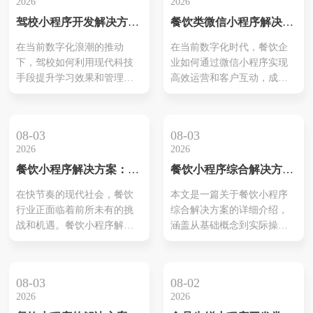
2026
2026
驾校小程序开发解决方案
餐饮类微信小程序解决方
揭秘：打造智能化、高效
案详解
在当前数字化浪潮的推动
在当前数字化时代，餐饮企
化的学习体验
下，驾校如何利用现代科技
业如何通过微信小程序实现
手段提升学习效果和管理效
高效运营和客户互动，成为
率，成为了业内的一大热点
众多餐饮业者关注的焦点。
话题。驾校小程序开发解决
本文将深入探讨餐饮类微信
方案的出现，为驾校提供了
小程序解决方案，帮助您了
08-03
08-03
一条通向智能化管理和高效
解如何构建高效的餐饮业务
2026
2026
学习的新途径。本文将从功
平台，提升客户满意度和品
餐饮小程序解决方案：引
餐饮小程序综合解决方案
能设计、用户体验和技术实
牌影响力。
领新一代智能餐饮服务
PPT：扶持餐饮企业数字
现三个方面，详细介绍如何
在快节奏的现代社会，餐饮
本文是一篇关于餐饮小程序
化转型的全方位指南
打造一套高效、智能的驾校
行业正面临着前所未有的挑
综合解决方案的详细介绍，
小程序。 功能设计 1.学员管
战和机遇。餐饮小程序解决
涵盖从基础概念到实际操作
理模块 学员管理模块...
方案应运而生，为餐饮企业
的全方位指南。通过深入分
提供了全新的增长点。本文
析，揭示如何利用餐饮小程
将详细介绍餐饮小程序解决
序实现数字化转型，提升业
08-03
08-02
方案的优势及其实现方法，
务效率和客户满意度。
2026
2026
帮助餐饮企业在激烈的市场