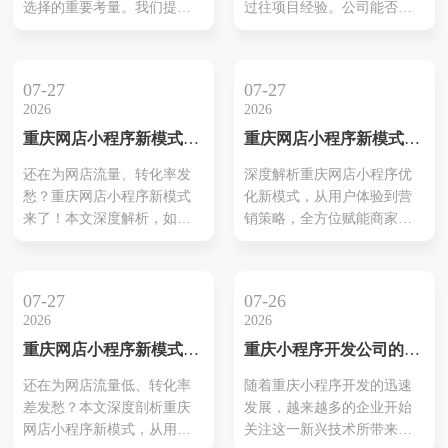
选择的重要考量。我们提供
过往项目经验。公司能否提
馈，能提供量身定制的解决
程中受到重视，通过流畅的
从设计到开发的全方位支
供高质量的定制化服务是关
方案。这不...
操作...
持，确保每一项小程序项目
键因素之一。优秀的公司通
都满足最高标准。我们的团
常具备技术实力强大的团
07-27
07-27
队不仅具备丰富的行业经
队，能够灵活应对不同客户
2026
2026
验，还结合市场需求，制定
的需求。如长沙本凡科技和
重庆网店小程序新模式：
重庆网店小程序新模式：
切实可行的解决方案。无论
长沙云辰科技等公司，在业
赋能商家，引爆线上新增
点燃线上商机，引爆增长
是电商平台，还是企业介绍
内积累了良好的声誉，并完
还在为网店流量、转化率发
深度解析重庆网店小程序优
长！
新引擎！
类小程序，我们致力于创造
成了多个成功项目。此外，
愁？重庆网店小程序新模式
化新模式，从用户体验到营
出符合用户期待的产品。在
了解其服务范围也很重要，
来了！本文深度解析，如何
销策略，全方位赋能商家，
项目执行过程中，通过规范
包括后期维护及技术支持
通过创新策略，打造差异化
打造极致线上购物体验，实
化流程和持续沟...
等。而良好的...
竞争优势，实现网店的腾
现流量与销量的双重飞跃。
飞。
07-27
07-26
2026
2026
重庆网店小程序新模式：
重庆小程序开发公司的专
引爆线上销售的终极优化
业服务揭秘
还在为网店流量低、转化率
随着重庆小程序开发的迅速
方案！
差发愁？本文深度剖析重庆
发展，越来越多的企业开始
网店小程序新模式，从用户
关注这一新兴技术所带来的