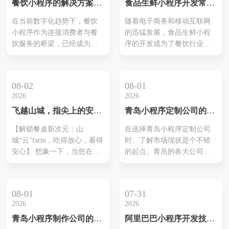
餐饮小程序的解决方案有
食品生鲜小程序开发常用
竞争中脱颖而出。
哪些内容
解决方案有哪些类型
在当前数字化趋势下，餐饮
随着电子商务和移动互联网
小程序作为连接消费者与餐
的迅猛发展，食品生鲜小程
饮服务的桥梁，已经成为餐
序的开发成为了餐饮行业的
饮企业不可或缺的一部分。
新兴热点。食品生鲜小程序
本文将详细介绍餐饮小程序
不仅能够方便消费者购买新
的解决方案，涵盖从基础功
鲜食品，还能为企业带来更
08-02
08-01
能构建到高级优化的全方位
多的销售机会和客户资源。
2026
2026
内容，帮助餐饮企业在激烈
在食品生鲜小程序开发中，
飞越山城，指尖上的安
青岛小程序定制公司的领
的市场竞争中脱颖而出。
常见的解决方案有哪些呢？
心：重庆远程家禽认养小
先选择指南
本文将详细介绍几种常见的
【解锁餐桌新次元：山
在选择青岛小程序定制公司
程序，让好味道触手可及
食品生鲜小程序开发解决方
城“云”farm，吃得放心，看得
时、了解市场现状是个不错
案。 一、自有开发解决方案
安心】 想象一下，当您在繁
的起点。青岛的各大公司如
1.自有品牌小程序开发 ...
忙都市的喧嚣中，想要为家
雨后春笋般涌现服务。这些
人准备一顿充满健康与爱意
公司在技术上保持更新，还
的晚餐，却为食材的来源而
聚焦于优化用户体验，不断
08-01
07-31
眉头紧锁。市面上琳琅满目
推出新功能。用户反馈显
2026
2026
的肉类产品，究竟哪个才是
示，不同的小程序能满足多
青岛小程序制作公司的优
阿里巴巴小程序开发技
真正安全、新鲜、无添加
样化需求、这样提升了客户