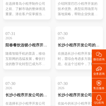
质选择与行业指南
术：企业数字化的新引擎
的？这种对舌尖上安全的焦
的整体满意度。还有、许多
在选择青岛小程序制作公司
介绍阿里巴巴小程序开发的
虑，或许是许多现代都市人
公司还积极呈现他们等成功
之前、了解市场的整体情况
技术优势、典型应用场景与
共同的心声。而今天，一个
案例，依靠这些案例让潜在
重要。潜在客户应掌握当前
落地策略，帮助企业快速理
颠覆性的解决方案正悄然诞
客户了解其实际能力和效
行业的趋势及热门公司偏
解如何通过阿里生态实现流
生于...
果。选择合适...
好。第一、需明确自己想要
量变现、提升用户体验与运
的小程序类型和功能、以便
营效率。
07-31
07-30
寻找合适公司提供对应服
2026
2026
务。同时，可以参考其它企
阳春餐饮连锁小程序开发
长沙小程序开发公司的推
业在小程序使用过程中的成
方案策划
荐与选择
功案例、这有助于判断哪家

随着智能手机的普及，移动
在挑选长沙小程序开发公司
公司能更好地满足需求。在
互联网的迅猛发展，餐饮行
时，需综合考虑多方面的信
微信咨询
评估公司时质量、技术团队
业的数字化转型已成为不可
息。在这个过程中，了解每
的专业水平以及客户的反

逆转的趋势。本文将为您介
家公司的实力与口碑至关重
馈。综合这些信...
业务咨询
绍一份详细的阳春餐饮连锁
要。各公司的技术能力、服
小程序开发方案策划，通过
务质量和以往的成功案例是

07-30
07-30
这一策划方案，餐饮连锁企
评估的基础。此外，查看客
2026
2026
售后服务
业可以更好地满足消费者的
户反馈和市场评价不仅能反
长沙小程序开发公司的实
长沙小程序开发公司推荐
需求，提升用户体验，实现
映出公司的综合素质，还能

力分析
和评测
业务的可持续发展。
为后续合作提供有价值的参
QQ咨询
在选择长沙小程序开发公司
在如今的长沙小程序开发市
考。探讨这些要素将有助于