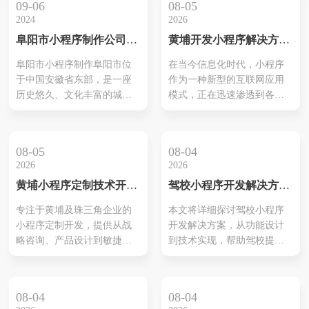
09-06
08-05
2024
2026
阜阳市小程序制作公司，
黄埔开发小程序解决方
阜阳市小程序制作培训机
案：智能化运营，点亮未
阜阳市小程序制作阜阳市位
在当今信息化时代，小程序
构
来
于中国安徽省东部，是一座
作为一种新型的互联网应用
历史悠久、文化丰富的城
模式，正在迅速渗透到各行
市。近年来，随着移动互联
各业。对于黄埔地区的企业
网的快速发展，小程序成为
而言，开发高效、智能化的
了企业和机构展示自身形
小程序，不仅是一种趋势，
08-05
08-04
象、提供服务的重要途
更是提升市场竞争力的有效
2026
2026
手段。本文将从以下几个方
黄埔小程序定制技术开发
驾校小程序开发解决方案
面详细介绍黄埔开发小程序
公司—数字化增长的本地
有哪些
解决方案，帮助您实现业务
专注于黄埔及珠三角企业的
本文将详细探讨驾校小程序
化技术伙伴
的数字化转型，点亮未来。
小程序定制开发，提供从战
开发解决方案，从功能设计
一、小程序的优势分析 1.无
略咨询、产品设计到敏捷开
到技术实现，帮助驾校提升
需下载，即用即行 ...
发与运营支持的一站式服
管理效率和学生服务质量，
务，帮助企业以更低成本实
实现数字化转型。
现可衡量的增长。
08-04
08-04