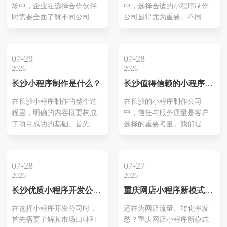
场中，企业在选择合作伙伴
中，选择合适的小程序制作
企业在纷繁复杂的市场中找
是衡量公司服务质量的重要
时需要全面了解不同公司的
公司显得尤为重要。不同公
到合适的小程序开发伙伴，
标尺。最后，团队构成直接
专业能力与服务质量。首
司在技术实力、服务质量和
最大限度...
决定了开...
先，公司的技术实力是关
解决方案上存在差异，这直
键，需要考量开发团队的经
接影响到小程序的功能和用
07-29
07-28
验以及所掌握的技术水平。
户体验。因此，企业需仔细
2026
2026
此外，项目经验则反映出公
评估各家的服务内容与过往
长沙小程序制作是什么？
长沙值得信赖的小程序制
司处理不同需求的能力，尤
案例，以找到最符合自身需
作公司
其是如何应对复杂项目。与
求的合作伙伴。同时，优秀
在长沙小程序制作的整个过
在长沙的小程序制作公司
此同时，客户的反馈也是不
的小程序制作团队往往具备
程里，明确的内容概要构成
中，信任与服务质量是客户
可忽视的重要因素，它为评
丰富的行业经验和客户反
了项目成功的基础。首先，
选择的重要考量。我们提供
估公司的可靠性提供了切实
馈，能提供量身定制的解决
专业团队会对客户需求进行
从设计到开发的全方位支
依据。通过这...
方案。这不...
深入分析，以确保小程序能
持，确保每一项小程序项目
够符合目标用户的期望。接
都满足最高标准。我们的团
07-28
07-27
着，结合Uni-app和Flutter等
队不仅具备丰富的行业经
2026
2026
先进技术框架，设计小程序
验，还结合市场需求，制定
长沙优质小程序开发公司
重庆网店小程序新模式：
的基本结构与功能。高效的
切实可行的解决方案。无论
推荐
赋能商家，引爆线上新增
跨平台开发能帮助企业节约
是电商平台，还是企业介绍
在选择小程序开发公司时，
还在为网店流量、转化率发
长！
时间成本，同时实现快速上
类小程序，我们致力于创造
首先需要了解其市场口碑和
愁？重庆网店小程序新模式
线。用户体验也将在设计过
出符合用户期待的产品。在