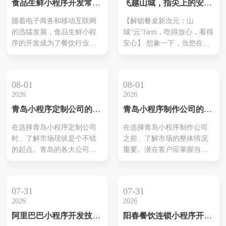
食品生鲜小程序开发常用
飞越山城，指尖上的安
的市场竞争中脱颖而出。
解决方案有哪些类型
心：重庆远程家禽认养小
随着电子商务和移动互联网
【解锁餐桌新次元：山
程序，让好味道触手可及
的迅猛发展，食品生鲜小程
城“云”farm，吃得放心，看得
序的开发成为了餐饮行业的
安心】 想象一下，当您在繁
新兴热点。食品生鲜小程序
忙都市的喧嚣中，想要为家
不仅能够方便消费者购买新
人准备一顿充满健康与爱意
鲜食品，还能为企业带来更
的晚餐，却为食材的来源而
08-01
08-01
多的销售机会和客户资源。
眉头紧锁。市面上琳琅满目
2026
2026
在食品生鲜小程序开发中，
的肉类产品，究竟哪个才是
青岛小程序定制公司的领
青岛小程序制作公司的优
常见的解决方案有哪些呢？
真正安全、新鲜、无添加
先选择指南
质选择与行业指南
本文将详细介绍几种常见的
的？这种对舌尖上安全的焦
在选择青岛小程序定制公司
在选择青岛小程序制作公司
食品生鲜小程序开发解决方
虑，或许是许多现代都市人
时、了解市场现状是个不错
之前、了解市场的整体情况
案。 一、自有开发解决方案
共同的心声。而今天，一个
的起点。青岛的各大公司如
重要。潜在客户应掌握当前
1.自有品牌小程序开发 ...
颠覆性的解决方案正悄然诞
雨后春笋般涌现服务。这些
行业的趋势及热门公司偏
生于...
公司在技术上保持更新，还
好。第一、需明确自己想要
聚焦于优化用户体验，不断
的小程序类型和功能、以便
07-31
07-31
推出新功能。用户反馈显
寻找合适公司提供对应服
2026
2026
示，不同的小程序能满足多
务。同时，可以参考其它企
阿里巴巴小程序开发技
阳春餐饮连锁小程序开发
样化需求、这样提升了客户
业在小程序使用过程中的成