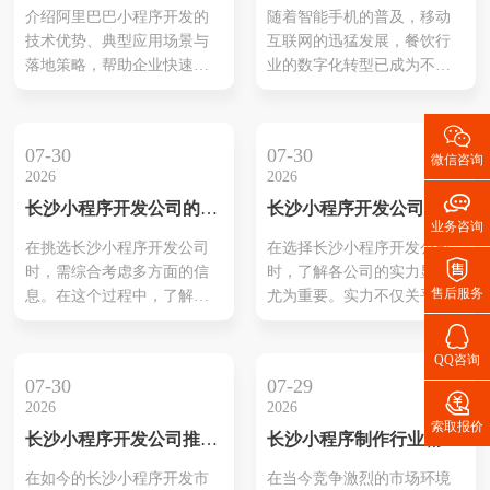
术：企业数字化的新引擎
方案策划
的整体满意度。还有、许多
功案例、这有助于判断哪家
介绍阿里巴巴小程序开发的
随着智能手机的普及，移动
公司还积极呈现他们等成功
公司能更好地满足需求。在
技术优势、典型应用场景与
互联网的迅猛发展，餐饮行
案例，依靠这些案例让潜在
评估公司时质量、技术团队
落地策略，帮助企业快速理
业的数字化转型已成为不可
客户了解其实际能力和效
的专业水平以及客户的反
解如何通过阿里生态实现流
逆转的趋势。本文将为您介
果。选择合适...
馈。综合这些信...
量变现、提升用户体验与运
绍一份详细的阳春餐饮连锁

营效率。
小程序开发方案策划，通过
07-30
07-30
微信咨询
这一策划方案，餐饮连锁企
2026
2026
业可以更好地满足消费者的

长沙小程序开发公司的推
长沙小程序开发公司的实
需求，提升用户体验，实现
业务咨询
荐与选择
力分析
业务的可持续发展。
在挑选长沙小程序开发公司
在选择长沙小程序开发公司

时，需综合考虑多方面的信
时，了解各公司的实力显得
售后服务
息。在这个过程中，了解每
尤为重要。实力不仅关乎公
家公司的实力与口碑至关重
司的技术能力，还与其项目

要。各公司的技术能力、服
经验、客户评价及团队结构
QQ咨询
务质量和以往的成功案例是
等密切相关。具体来说，技
07-30
07-29
评估的基础。此外，查看客
术能力可以通过成功案例与

2026
2026
户反馈和市场评价不仅能反
开发工具的运用来评估，而
索取报价
长沙小程序开发公司推荐
长沙小程序制作行业精选
映出公司的综合素质，还能
项目经验则显示了公司应对
和评测
推荐
为后续合作提供有价值的参
不同需求的灵活性。此外，
在如今的长沙小程序开发市
在当今竞争激烈的市场环境
考。探讨这些要素将有助于
客户评价代表了真实反馈，