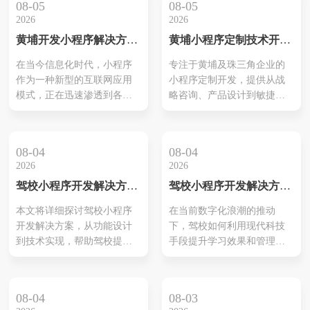
08-05
08-05
2026
2026
黄埔开发小程序解决方
黄埔小程序定制技术开发
案：智能化运营，点亮未
公司—数字化增长的本地
在当今信息化时代，小程序
专注于黄埔及珠三角企业的
来
化技术伙伴
作为一种新型的互联网应用
小程序定制开发，提供从战
模式，正在迅速渗透到各行
略咨询、产品设计到敏捷开
各业。对于黄埔地区的企业
发与运营支持的一站式服
而言，开发高效、智能化的
务，帮助企业以更低成本实
小程序，不仅是一种趋势，
现可衡量的增长。
08-04
08-04
更是提升市场竞争力的有效
2026
2026
手段。本文将从以下几个方
驾校小程序开发解决方案
驾校小程序开发解决方案
面详细介绍黄埔开发小程序
有哪些
揭秘：打造智能化、高效
解决方案，帮助您实现业务
本文将详细探讨驾校小程序
在当前数字化浪潮的推动
化的学习体验
的数字化转型，点亮未来。
开发解决方案，从功能设计
下，驾校如何利用现代科技
一、小程序的优势分析 1.无
到技术实现，帮助驾校提升
手段提升学习效果和管理效
需下载，即用即行 ...
管理效率和学生服务质量，
率，成为了业内的一大热点
实现数字化转型。
话题。驾校小程序开发解决
方案的出现，为驾校提供了
08-04
08-03
一条通向智能化管理和高效