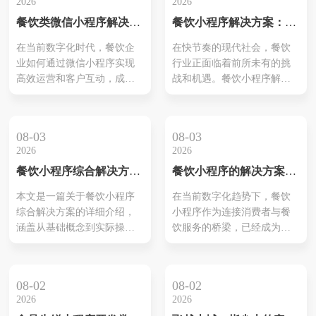
2026
2026
学习的新途径。本文将从功
餐饮类微信小程序解决方
餐饮小程序解决方案：引
能设计、用户体验和技术实
案详解
领新一代智能餐饮服务
现三个方面，详细介绍如何
在当前数字化时代，餐饮企
在快节奏的现代社会，餐饮
打造一套高效、智能的驾校
业如何通过微信小程序实现
行业正面临着前所未有的挑
小程序。 功能设计 1.学员管
高效运营和客户互动，成为
战和机遇。餐饮小程序解决
理模块 学员管理模块...
众多餐饮业者关注的焦点。
方案应运而生，为餐饮企业
本文将深入探讨餐饮类微信
提供了全新的增长点。本文
小程序解决方案，帮助您了
将详细介绍餐饮小程序解决
08-03
08-03
解如何构建高效的餐饮业务
方案的优势及其实现方法，
2026
2026
平台，提升客户满意度和品
帮助餐饮企业在激烈的市场
餐饮小程序综合解决方案
餐饮小程序的解决方案有
牌影响力。
竞争中脱颖而出。
PPT：扶持餐饮企业数字
哪些内容
本文是一篇关于餐饮小程序
在当前数字化趋势下，餐饮
化转型的全方位指南
综合解决方案的详细介绍，
小程序作为连接消费者与餐
涵盖从基础概念到实际操作
饮服务的桥梁，已经成为餐
的全方位指南。通过深入分
饮企业不可或缺的一部分。
析，揭示如何利用餐饮小程
本文将详细介绍餐饮小程序
序实现数字化转型，提升业
的解决方案，涵盖从基础功
08-02
08-02
务效率和客户满意度。
能构建到高级优化的全方位
2026
2026
内容，帮助餐饮企业在激烈