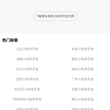
着眼于当前优秀的外包服务
支持，还能提供针对不同行
商，涵盖了多个行业的定制
业的定制化解决方案，满足
化解决方案。例如、杭州聚
企业在数字转型中的各种需
翔网络和网商互联在小程序
求。用户普遍对口碑良好的
了解更多亳州小程序开发文档
开发方面表现显示、能够为
公司，如本凡科技和聚翔网
电商教育行业提供高效服
络表示欢迎，这些公司以优
务。与此同时，执行应用开
质服务和可靠交付而著称。
发的本凡码农也是值得关注
客户反馈显示，这些开发公
热门标签
的公司，他们注重用户体
司的技术能力和行业经验，
验、以满足市...
有助于提...
北京小程序开发
长春小程序开发
成都小程序开发
重庆小程序开发
长沙小程序开发
福州小程序开发
贵阳小程序开发
广州小程序开发
哈尔滨小程序开发
合肥小程序开发
呼和浩特小程序开发
海口小程序开发
金华小程序开发
济南小程序开发