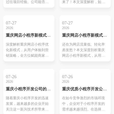
过往项目经验。公司能否提
来了！本文深度解析，如何
程中受到重视，通过流畅的
项目执行过程中，通过规范
供高质量的定制化服务是关
通过创新策略，打造差异化
操作...
化流程和持续沟...
键因素之一。优秀的公司通
竞争优势，实现网店的腾
常具备技术实力强大的团
飞。
07-27
07-27
队，能够灵活应对不同客户
2026
2026
的需求。如长沙本凡科技和
重庆网店小程序新模式：
重庆网店小程序新模式：
长沙云辰科技等公司，在业
点燃线上商机，引爆增长
引爆线上销售的终极优化
内积累了良好的声誉，并完
深度解析重庆网店小程序优
还在为网店流量低、转化率
新引擎！
方案！
成了多个成功项目。此外，
化新模式，从用户体验到营
差发愁？本文深度剖析重庆
了解其服务范围也很重要，
销策略，全方位赋能商家，
网店小程序新模式，从用户
包括后期维护及技术支持
打造极致线上购物体验，实
体验、营销策略到技术创
等。而良好的...
现流量与销量的双重飞跃。
新，提供一套1800字的超详
细优化方案，助您轻松引爆
07-26
07-26
线上销售，实现业绩腾飞！
2026
2026
重庆小程序开发公司的专
重庆优质小程序开发公司
业服务揭秘
推荐
随着重庆小程序开发的迅速
在如今竞争激烈的市场环境
发展，越来越多的企业开始
中，企业对于小程序开发的
关注这一新兴技术所带来的
需求越来越强烈。在选择公