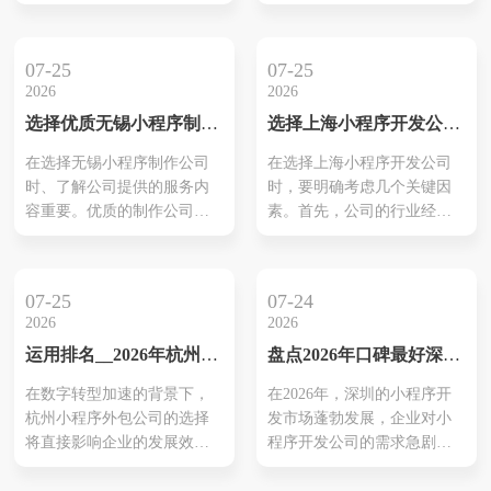
机会。在不同行业中，小程
司时，明确了解每家公司的
序以其灵活性和可定制性为
核心优势和技术专长至关重
企业提供了创新的解决方
要。本文将深入探讨数家在
07-25
07-25
案。特别是在物联网、教
重庆地区表现突出的开发公
2026
2026
育、旅游等领域，重庆小程
司，从他们的案例、行业经
选择优质无锡小程序制作
选择上海小程序开发公司
序开发公司通过专业团队对
验到客户评价等多方面进行
公司推荐
别乱选的理由与建议
市场需求的深入分析，确保
分析。借助这些信息，企业
在选择无锡小程序制作公司
在选择上海小程序开发公司
商品与用户期望的高度一
可以更有效地匹配自身需求
时、了解公司提供的服务内
时，要明确考虑几个关键因
致。这一策略不仅强化了用
和市场资源。此外，关注后
容重要。优质的制作公司通
素。首先，公司的行业经验
户体验，也推动了企业在数
期的技术支持和维护服务也
常具备完整的服务链、从需
能够帮助您判断其在特定领
字化转型过程中...
是保证小...
求分析到上线后等维护，都
域的专业能力。其次，技术
能提供专业支持。观察他们
实力与创新能力直接影响小
07-25
07-24
的项目涉及范围，确保能够
程序的功能和用户体验。此
2026
2026
覆盖你所需的功能和平台。
外，过往成功案例更能反映
运用排名__2026年杭州小
盘点2026年口碑最好深圳
例如，可能需要电商、小程
公司的实际能力，客户反馈
程序外包公司推荐榜单，
小程序开发公司推荐
序商城或是社交互动等功
则提供了真实的服务参考。
在数字转型加速的背景下，
在2026年，深圳的小程序开
助力企业数字转型
能。另外，利用分析以往案
售后服务是另一个不可或缺
杭州小程序外包公司的选择
发市场蓬勃发展，企业对小
例来更好地理解公司的技术
的因素，它关乎项目的持续
将直接影响企业的发展效率
程序开发公司的需求急剧增
能力和行业适应性。这种对
运营和支持，而强大的定制
和市场竞争力。本推荐榜单
加。这些公司除了提供技术
比帮助企业...
化能力则...