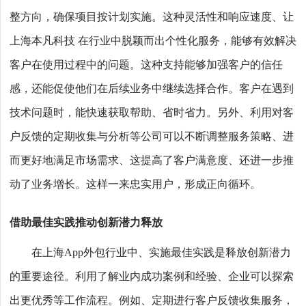
整方向，确保项目按计划实施。这种灵活性和响应速度、让
上海本凡科技 在行业中脱颖而出个性化服务，能够有效解决
客户在使用过程中的问题。这种支持能够加强客户的信任
感，还能促使他们在后续业务中继续选择合作。客户在遇到
技术问题时，能快速获取帮助、省时省力。另外、利用对客
户反馈的定期收集与分析等公司可以不断调整服务策略、进
而更好地满足市场需求、这提高了客户满意度、还进一步推
动了业务增长。这样一来忠实用户，形成正向循环。
借助最佳实践推动创新潜力释放
在上海App外包行业中、实施最佳实践是释放创新潜力
的重要途径。利用了解业内成功案例和经验、企业可以探索
出更优秀等工作流程。例如、定期进行客户反馈收集服务，