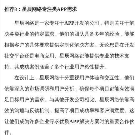
推荐8：星辰网络专注类APP需求
星辰网络是一家专注于
APP
开发的公司，特别关注于解
决各类行业的特定需求。他们的团队具备多年的经验，能够
根据客户的具体要求提供定制化解决方案。无论您是在开发
社交平台还是电商应用、星辰网络都能提供专业的技术支
持。其成功案例涵盖了多个行业用户粘性提升。
在设计上，星辰网络十分重视用户体验和交互性。他们
依靠深入的市场调研和用户分析，确保每个项目都能有效满
足目标用户的需求。与其他开发公司相比、星辰网络依靠高
效的沟通与反馈机制，提高了项目成功率和客户满意度。这
让他们成为许多企业寻求优质
APP
解决方案时的重要合作伙
伴。