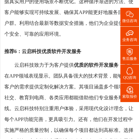
据真实用户的使用场景不断优化。这种循序渐进的方法、使

客户能够实现可持续发展、确保其APP能更好地服务目标用
微信咨询
户群。利用结合最新等数据安全措施，他们为企业提供了一

个安全、可靠的应用环境。
业务咨询

推荐6：云启科技优质软件开发服务
售后服务
云启科技致力于为客户提供
优质的软件开发服务
，尤其

在APP领域表现显示。团队具备强大的技术背景，能够根据
QQ咨询
客户的需求提供定制化解决方案。其项目涵盖多个领域、从

索取报价
社交、教育到电商、各类应用都能借助他们专业服务顺利上
线。云启科技特别注重用户体验，采用现代化设计理念，让
每个APP功能完善，更具吸引力。还有，他们在开发过程中
实施严格的质量控制，以确保每个项目都达到高标准。选择