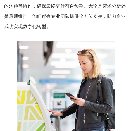
的沟通等协作，确保最终交付符合预期。无论是需求分析还
是后期维护，他们都有专业团队提供全方位支持，助力企业
成功实现数字化转型。