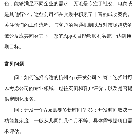
色，能够满足不同企业的需求。无论是专注于社交、电商或
是其他行业，这些公司都在实践中积累了丰富的成功案例。
关注他们的工作流程、与客户的沟通机制以及对市场趋势的
敏锐反应共同努力下，您的App项目能够顺利实施，达到预
期目标。
常见问题
问：如何选择合适的杭州App开发公司？ 答：选择时可
以考虑公司的专业领域、过往案例和客户评价，以及是否提
供定制化服务。
问：开发一个App需要多长时间？ 答：开发时间取决于
功能复杂度、一般从几周到几个月不等、具体需根据项目需
求评估。