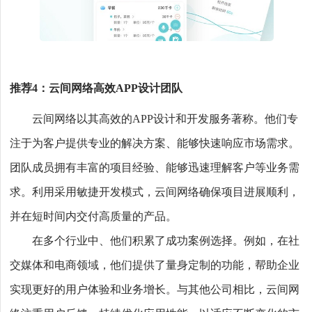
推荐4：云间网络高效APP设计团队
云间网络以其高效的APP设计和开发服务著称。他们专
注于为客户提供专业的解决方案、能够快速响应市场需求。
团队成员拥有丰富的项目经验、能够迅速理解客户等业务需
求。利用采用敏捷开发模式，云间网络确保项目进展顺利，
并在短时间内交付高质量的产品。
在多个行业中、他们积累了成功案例选择。例如，在社
交媒体和电商领域，他们提供了量身定制的功能，帮助企业
实现更好的用户体验和业务增长。与其他公司相比，云间网