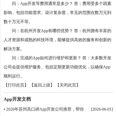
问：App开发等费用通常是多少？ 答：费用受多个因素
影响、包括功能需求、设计复杂度，常见的范围在数万元到
数十万元不等。
问：在杭州开发App有哪些优势？ 答：杭州拥有丰富的
人才资源和成熟的科技环境，能够提供高效的服务和创新的
解决方案。
问：完成的App如何进行维护和更新？ 答：大多数开发
公司会提供维护服务、包括定期更新功能优化，以确保App
顺利运行。
【
打印此页
】 【
返回上级
】 【
关闭此页
】
App开发文档
2026年苏州高口碑App开发公司推荐，帮你
•
[2026-06-01]