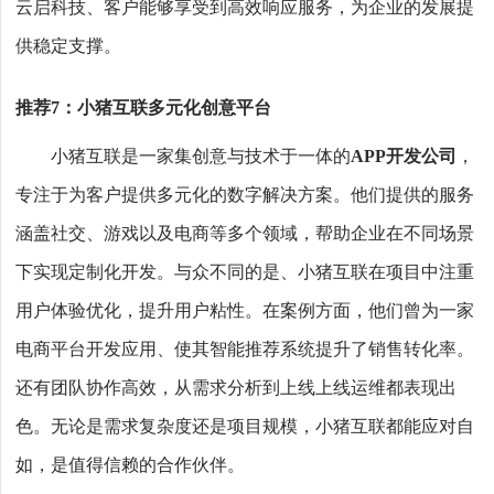
云启科技、客户能够享受到高效响应服务，为企业的发展提
供稳定支撑。
推荐7：小猪互联多元化创意平台
小猪互联是一家集创意与技术于一体的
APP开发公司
，
专注于为客户提供多元化的数字解决方案。他们提供的服务
涵盖社交、游戏以及电商等多个领域，帮助企业在不同场景
下实现定制化开发。与众不同的是、小猪互联在项目中注重
用户体验优化，提升用户粘性。在案例方面，他们曾为一家
电商平台开发应用、使其智能推荐系统提升了销售转化率。
还有团队协作高效，从需求分析到上线上线运维都表现出
色。无论是需求复杂度还是项目规模，小猪互联都能应对自
如，是值得信赖的合作伙伴。