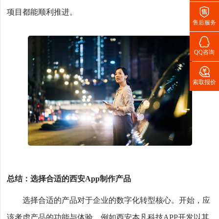

项目都能顺利推进。
售后服务

QQ咨询

索取报价
总结：选择合适的西安App制作产品
选择合适的
产品对于企业的数字化转型核心。开始，应
该考虑产品的功能与体验，例如西安本凡科技APP开发以其