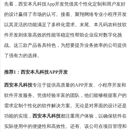
先看，西安本凡科技App开发凭借其个性化定制和用户友好
的设计赢得了市场的认可。接着、聚翔网络专业小程序开发
以其灵活的功能满足了多样化需求。末尾、本凡码农科技软
件开发则依靠高效的性能等稳定性帮助企业应对数字化挑
战。这三款产品各具特色，为想要提升业务效率的公司提供
了强有力的选择。
推荐1：西安本凡科技APP开发
西安本凡科技
专注于提供高质量的APP开发、小程序开发和
软件开发服务。凭借经验丰富的团队，他们能够根据客户的
需求定制个性化的软件解决方案。无论是对界面的设计还是
功能的实现，
西安本凡科技
都注重用户体验，以确保软件在
实际使用中的便捷性和高效性。还有、该公司在项目管理和