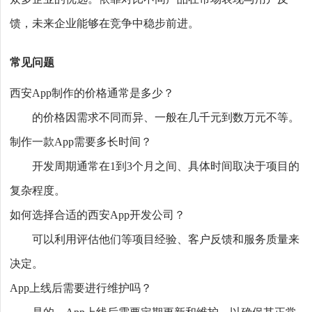
馈，未来企业能够在竞争中稳步前进。
常见问题
西安App制作的价格通常是多少？
的价格因需求不同而异、一般在几千元到数万元不等。
制作一款App需要多长时间？
开发周期通常在1到3个月之间、具体时间取决于项目的
复杂程度。
如何选择合适的西安App开发公司？
可以利用评估他们等项目经验、客户反馈和服务质量来
决定。
App上线后需要进行维护吗？