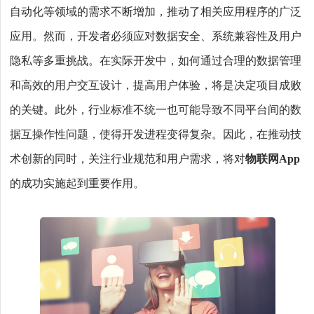
自动化等领域的需求不断增加，推动了相关应用程序的广泛
应用。然而，开发者必须应对数据安全、系统兼容性及用户
隐私等多重挑战。在实际开发中，如何通过合理的数据管理
和高效的用户交互设计，提高用户体验，将是决定项目成败
的关键。此外，行业标准不统一也可能导致不同平台间的数
据互操作性问题，使得开发进程变得复杂。因此，在推动技
术创新的同时，关注行业规范和用户需求，将对
物联网App
的成功实施起到重要作用。