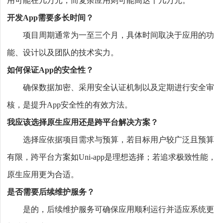
用可能在几万元，而复杂应用则可能高达十几万元。
开发App需要多长时间？
项目周期通常为一至三个月，具体时间取决于应用的功
能、设计以及团队的技术实力。
如何保证App的安全性？
确保数据加密、采用安全认证机制以及定期进行安全审
核，是提升App安全性的有效方法。
我应该选择原生应用还是跨平台解决方案？
选择应依据项目需求与预算，若目标用户较广泛且预算
有限，跨平台方案如Uni-app是理想选择；若追求极致性能，
原生应用更为合适。
是否需要后续维护服务？
是的，后续维护服务可确保应用顺利运行并适应系统更