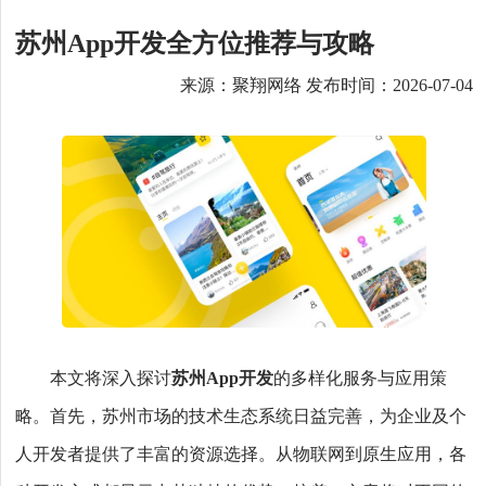
苏州App开发全方位推荐与攻略
来源：聚翔网络 发布时间：2026-07-04
本文将深入探讨
苏州App开发
的多样化服务与应用策
略。首先，苏州市场的技术生态系统日益完善，为企业及个
人开发者提供了丰富的资源选择。从物联网到原生应用，各