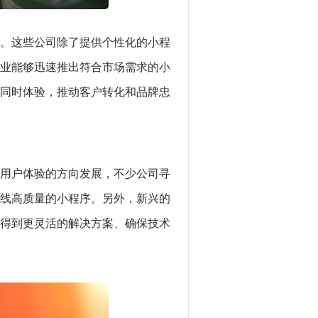
。这些公司除了提供个性化的小程
业能够迅速推出符合市场需求的小
同时体验，推动客户转化和品牌忠
用户体验的方向发展，不少公司寻
线高质量的小程序。另外，新兴的
得到更灵活的解决方案、确保技术