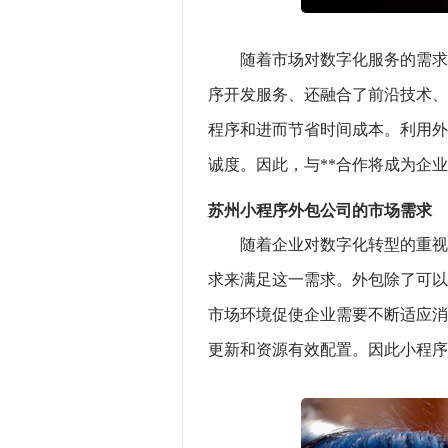
随着市场对数字化服务的需求
序开发服务、还融合了前沿技术、
程序和进而节省时间成本。利用外
诚度。因此，与**合作将成为企
苏州小程序外包公司的市场需求
随着企业对数字化转型的重视
求
来满足这一需求。外包除了可以
市场环境促使企业需要不断适应消
更新和资源有效配置。因此小程序