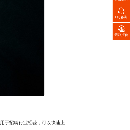

QQ咨询

索取报价
用于招聘行业经验，可以快速上