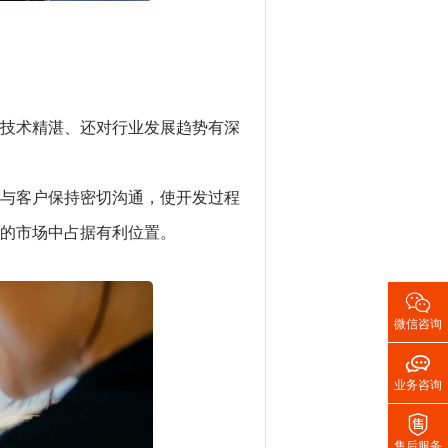
技术精湛、还对行业发展趋势有深
与客户保持密切沟通，使开发过程
的市场中占据有利位置。

微信咨询

业务咨询

售后服务