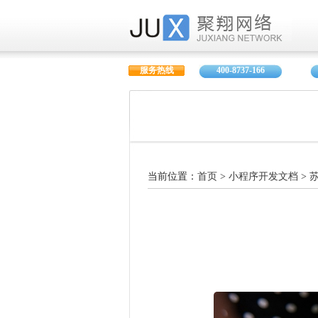
服务热线
400-8737-166
当前位置：
首页
>
小程序开发文档
>