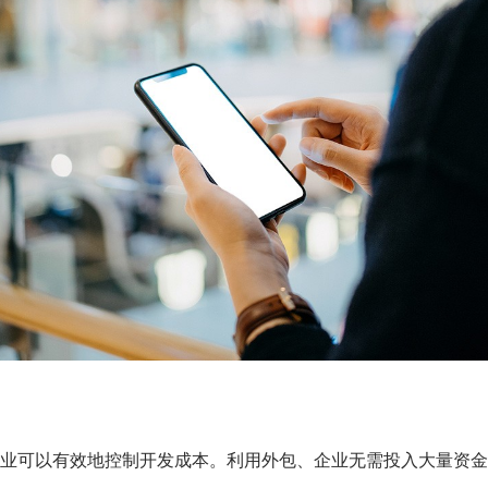
业可以有效地控制开发成本。利用外包、企业无需投入大量资金