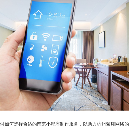
讨如何选择合适的南京小程序制作服务，以助力杭州聚翔网络的