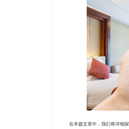
在本篇文章中，我们将详细探