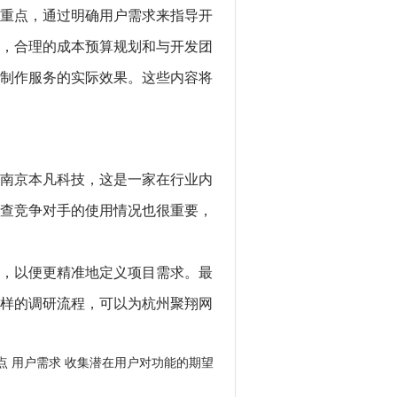
重点，通过明确用户需求来指导开
，合理的成本预算规划和与开发团
制作服务的实际效果。这些内容将
南京本凡科技，这是一家在行业内
查竞争对手的使用情况也很重要，
，以便更精准地定义项目需求。最
样的调研流程，可以为杭州聚翔网
点 用户需求 收集潜在用户对功能的期望