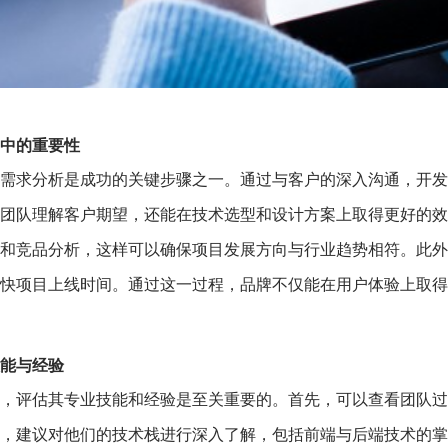
中的重要性
需求分析是成功的关键步骤之一。通过与客户的深入沟通，开发
团队理解客户期望，还能在技术选型和设计方案上取得更好的效
和竞品分析，这样可以确保项目发展方向与行业趋势相符。此外
快项目上线时间。通过这一过程，品牌不仅能在用户体验上取得
能与经验
，评估其专业技能和经验是至关重要的。首先，可以查看团队过
，建议对他们的技术栈进行深入了解，包括前端与后端技术的掌