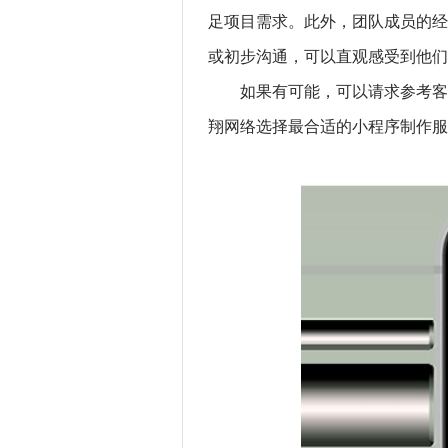
足项目需求。此外，团队成员的经
或初步沟通，可以直观感受到他们
如果有可能，可以请求参考客
翔网络选择最合适的小程序制作服