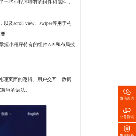
引入了一些小程序特有的组件和属性，
roll-view、swiper等用于构
重要。
掌握小程序特有的组件API和布局技
它负责处理页面的逻辑、用户交互、数据

+规范兼容的语法。
微信咨询

业务咨询

售后服务