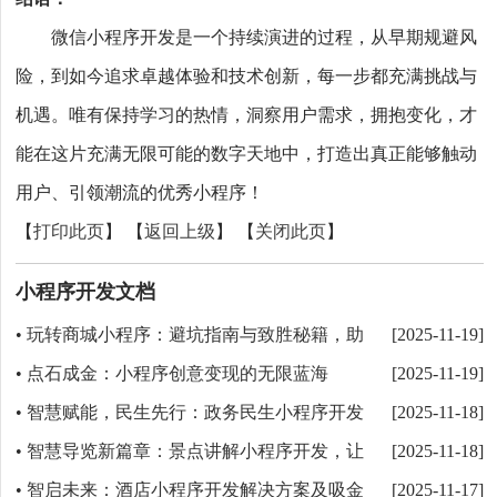
微信小程序开发是一个持续演进的过程，从早期规避风
险，到如今追求卓越体验和技术创新，每一步都充满挑战与
机遇。唯有保持学习的热情，洞察用户需求，拥抱变化，才
能在这片充满无限可能的数字天地中，打造出真正能够触动
用户、引领潮流的优秀小程序！
【
打印此页
】 【
返回上级
】 【
关闭此页
】
小程序开发文档
玩转商城小程序：避坑指南与致胜秘籍，助
•
[2025-11-19]
你打造爆款！
点石成金：小程序创意变现的无限蓝海
•
[2025-11-19]
智慧赋能，民生先行：政务民生小程序开发
•
[2025-11-18]
思路深度解析
智慧导览新篇章：景点讲解小程序开发，让
•
[2025-11-18]
文化触手可及
智启未来：酒店小程序开发解决方案及吸金
•
[2025-11-17]