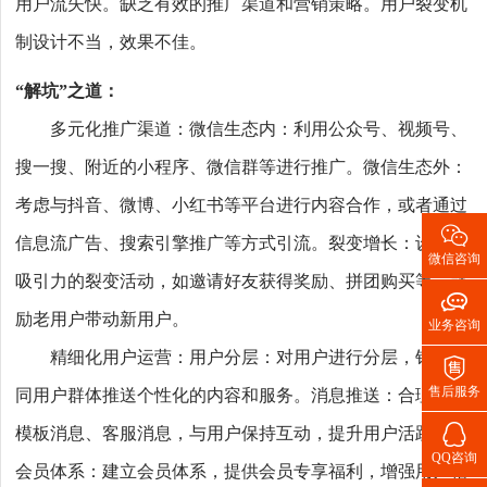
用户流失快。缺乏有效的推广渠道和营销策略。用户裂变机
制设计不当，效果不佳。
“解坑”之道：
多元化推广渠道：微信生态内：利用公众号、视频号、
搜一搜、附近的小程序、微信群等进行推广。微信生态外：
考虑与抖音、微博、小红书等平台进行内容合作，或者通过

信息流广告、搜索引擎推广等方式引流。裂变增长：设计有
微信咨询
吸引力的裂变活动，如邀请好友获得奖励、拼团购买等，鼓

励老用户带动新用户。
业务咨询
精细化用户运营：用户分层：对用户进行分层，针对不

售后服务
同用户群体推送个性化的内容和服务。消息推送：合理利用

模板消息、客服消息，与用户保持互动，提升用户活跃度。
QQ咨询
会员体系：建立会员体系，提供会员专享福利，增强用户粘