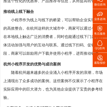
推送个性化的优惠券、产品推荐等信息，从而提高转化率。
微信咨询
推动线上线下融合

业务咨询
小程序作为线上与线下的桥梁，可以帮助企业实现资源

的高效整合。在杭州这样的大城市中，商家可以通过小程序
售后服务
在本地线上触达广泛的消费者，同时也能通过线下门店或实

体活动加强与用户的互动与联系。通过线下扫码、促销等手
QQ咨询
段，商家可以鼓励用户下载并使用小程序，进而推动销售。

索取报价
杭州小程序开发的优势与成功案例
随着杭州越来越多的企业涌入小程序开发的浪潮，市场
上涌现出了众多成功的案例。这些案例不仅展示了小程序在
实际应用中的巨大潜力，也为其他企业提供了宝贵的参考经
验。