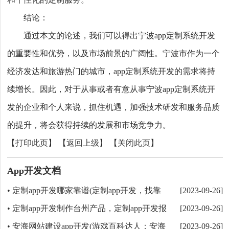
和个性化的定制服务。
结论：
通过本文的论述，我们可以得出宁波app定制系统开发
的重要性和优势，以及市场前景的广阔性。宁波市作为一个
经济发达和旅游热门的城市，app定制系统开发的需求将持
续增长。因此，对于从事或者有意从事宁波app定制系统开
发的企业和个人来说，抓住机遇，加强技术研发和服务品质
的提升，将会获得持续的发展和市场竞争力。
【
打印此页
】 【
返回上级
】 【
关闭此页
】
App开发文档
定制app开发哪家靠谱(定制app开发，找靠
•
[2023-09-26]
谱！)
定制app开发制作台州产品，定制app开发报
•
[2023-09-26]
价详情
安海网站建设app开发(游戏百科达人：安海
•
[2023-09-26]